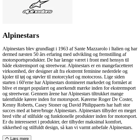
Alpinestars
Alpinestars blev grundlagt i 1963 af Sante Mazzarolo i Italien og har
dermed næsten 50 års erfaring med udvikling og fremstilling af
motorsportsprodukter. De har længe været i front med hensyn til
både ekstremsport og streetwear. Alpinestars er en mangefacetteret
virksomhed, der designer alt fra ekstremt feminine nederdele og
kjoler til tøj og støvler til motorcykel og motocross. Lige siden
starten i 60'erne har Alpinestars domineret markedet og formået at
blive et meget populært og anerkendt mærke inden for ekstremsport
og streetwear. Gennem årene har Alpinestars tiltrukket mange
talentfulde kørere inden for motorsport. Kørerne Roger De Coster,
Kenny Roberts, Casey Stoner og David Philippaerts har haft stor
succes med at bære/bruge Alpinestars. Alpinestars tilbyder en meget
bred vifte af stilfulde og funktionelle produkter inden for motorsport.
Er du interesseret i produkter, der tilbyder maksimal komfort,
sikkerhed og stilfuldt design, så kan vi varmt anbefale Alpinestars.
Læs mere