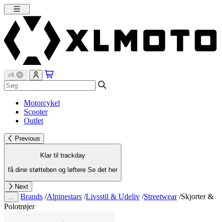
Motorcykel
Scooter
Outlet
Previous
Klar til trackday
få dine støtteben og løftere
Se det her
Next
Brands
/
Alpinestars
/
Livsstil & Udeliv
/
Streetwear
/
Skjorter &
…
Polotrøjer