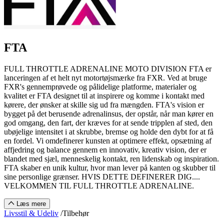
FTA
FULL THROTTLE ADRENALINE MOTO DIVISION FTA er
lanceringen af et helt nyt motortøjsmærke fra FXR. Ved at bruge
FXR's gennemprøvede og pålidelige platforme, materialer og
kvalitet er FTA designet til at inspirere og komme i kontakt med
kørere, der ønsker at skille sig ud fra mængden. FTA's vision er
bygget på det berusende adrenalinsus, der opstår, når man kører en
god omgang, den fart, der kræves for at sende tripplen af sted, den
ubøjelige intensitet i at skrubbe, bremse og holde den dybt for at få
en fordel. Vi omdefinerer kunsten at optimere effekt, opsætning af
affjedring og balance gennem en innovativ, kreativ vision, der er
blandet med sjæl, menneskelig kontakt, ren lidenskab og inspiration.
FTA skaber en unik kultur, hvor man lever på kanten og skubber til
sine personlige grænser. HVIS DETTE DEFINERER DIG....
VELKOMMEN TIL FULL THROTTLE ADRENALINE.
Læs mere
Livsstil & Udeliv
/
Tilbehør