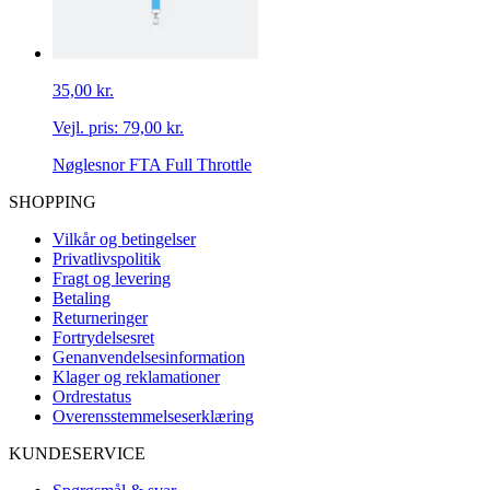
35,00 kr.
Vejl. pris:
79,00 kr.
Nøglesnor FTA Full Throttle
SHOPPING
Vilkår og betingelser
Privatlivspolitik
Fragt og levering
Betaling
Returneringer
Fortrydelsesret
Genanvendelsesinformation
Klager og reklamationer
Ordrestatus
Overensstemmelseserklæring
KUNDESERVICE