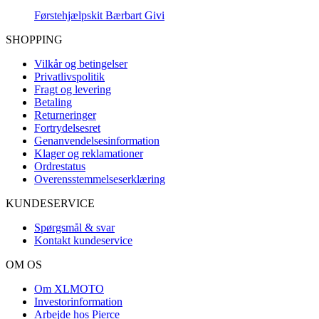
Førstehjælpskit Bærbart Givi
SHOPPING
Vilkår og betingelser
Privatlivspolitik
Fragt og levering
Betaling
Returneringer
Fortrydelsesret
Genanvendelsesinformation
Klager og reklamationer
Ordrestatus
Overensstemmelseserklæring
KUNDESERVICE
Spørgsmål & svar
Kontakt kundeservice
OM OS
Om XLMOTO
Investorinformation
Arbejde hos Pierce