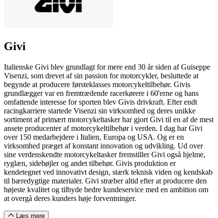
Givi
Italienske Givi blev grundlagt for mere end 30 år siden af Guiseppe
Visenzi, som drevet af sin passion for motorcykler, besluttede at
begynde at producere førsteklasses motorcykeltilbehør. Givis
grundlægger var en fremtrædende racerkørere i 60'erne og hans
omfattende interesse for sporten blev Givis drivkraft. Efter endt
racingkarriere startede Visenzi sin virksomhed og deres unikke
sortiment af primært motorcykeltasker har gjort Givi til en af de mest
ansete producenter af motorcykeltilbehør i verden. I dag har Givi
over 150 medarbejdere i Italien, Europa og USA. Og er en
virksomhed præget af konstant innovation og udvikling. Ud over
sine verdenskendte motorcykeltasker fremstiller Givi også hjelme,
ryglæn, sidebøjler og andet tilbehør. Givis produktion er
kendetegnet ved innovativt design, stærk teknisk viden og kendskab
til bæredygtige materialer. Givi stræber altid efter at producere den
højeste kvalitet og tilbyde bedre kundeservice med en ambition om
at overgå deres kunders høje forventninger.
Læs mere