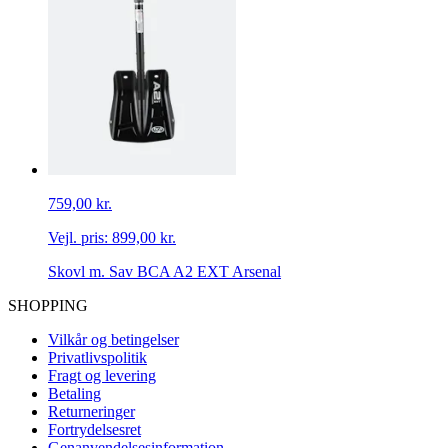
759,00 kr.
Vejl. pris:
899,00 kr.
Skovl m. Sav BCA A2 EXT Arsenal
SHOPPING
Vilkår og betingelser
Privatlivspolitik
Fragt og levering
Betaling
Returneringer
Fortrydelsesret
Genanvendelsesinformation