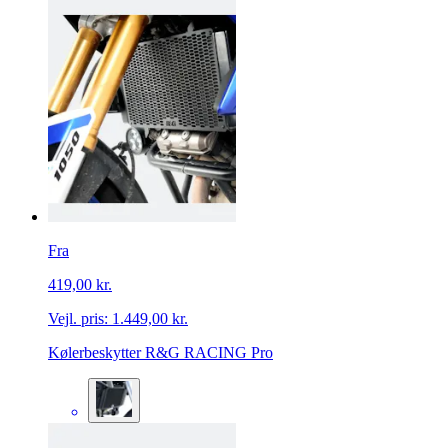
Fra
419,00 kr.
Vejl. pris:
1.449,00 kr.
Kølerbeskytter R&G RACING Pro