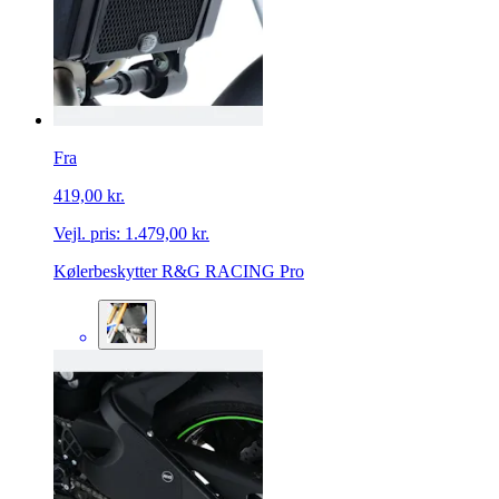
Fra
419,00 kr.
Vejl. pris:
1.479,00 kr.
Kølerbeskytter R&G RACING Pro