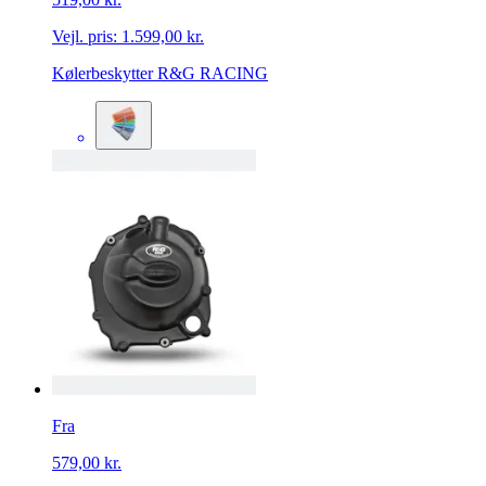
Vejl. pris:
1.599,00 kr.
Kølerbeskytter R&G RACING
Fra
579,00 kr.