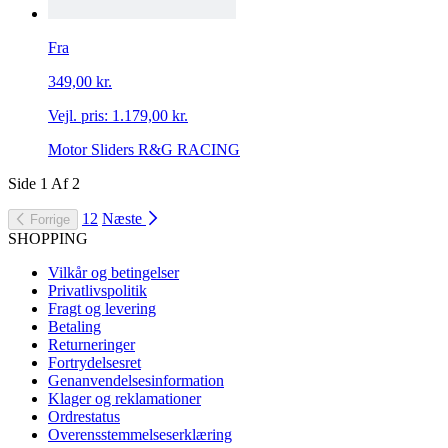
Fra
349,00 kr.
Vejl. pris:
1.179,00 kr.
Motor Sliders R&G RACING
Side
1
Af
2
1
2
Næste
Forrige
SHOPPING
Vilkår og betingelser
Privatlivspolitik
Fragt og levering
Betaling
Returneringer
Fortrydelsesret
Genanvendelsesinformation
Klager og reklamationer
Ordrestatus
Overensstemmelseserklæring