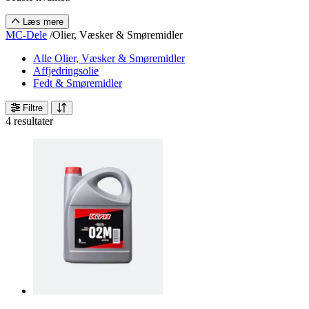
Læs mere
MC-Dele
/
Olier, Væsker & Smøremidler
Alle Olier, Væsker & Smøremidler
Affjedringsolie
Fedt & Smøremidler
Filtre
4 resultater