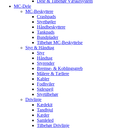
Dele & Tilbehør Væskesystem
MC-Dele
MC-Beskyttere
Crashpads
Styrtbøjler
Håndbeskyttere
Tankpads
Bundplader
Tilbehør MC-Beskyttelse
Styr & Håndtag
Styr
Håndtag
Styrender
Bremse- & Koblingsgreb
Målere & Tællere
Kabler
Fodhviler
Sidespejl
Styrtilbehør
Drivlinje
Kædekit
Tandhjul
Kæder
Samleled
Tilbehør Drivlinje