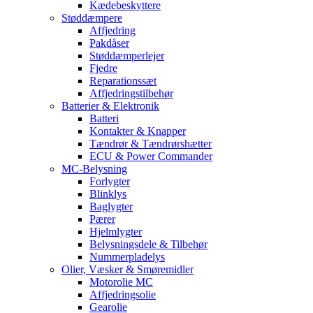
Kædebeskyttere
Støddæmpere
Affjedring
Pakdåser
Støddæmperlejer
Fjedre
Reparationssæt
Affjedringstilbehør
Batterier & Elektronik
Batteri
Kontakter & Knapper
Tændrør & Tændrørshætter
ECU & Power Commander
MC-Belysning
Forlygter
Blinklys
Baglygter
Pærer
Hjelmlygter
Belysningsdele & Tilbehør
Nummerpladelys
Olier, Væsker & Smøremidler
Motorolie MC
Affjedringsolie
Gearolie