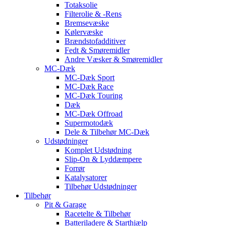
Totaksolie
Filterolie & -Rens
Bremsevæske
Kølervæske
Brændstofadditiver
Fedt & Smøremidler
Andre Væsker & Smøremidler
MC-Dæk
MC-Dæk Sport
MC-Dæk Race
MC-Dæk Touring
Dæk
MC-Dæk Offroad
Supermotodæk
Dele & Tilbehør MC-Dæk
Udstødninger
Komplet Udstødning
Slip-On & Lyddæmpere
Forrør
Katalysatorer
Tilbehør Udstødninger
Tilbehør
Pit & Garage
Racetelte & Tilbehør
Batteriladere & Starthjælp