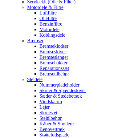
Servicekit (Olie & Filter)
Motordele & Filtre
Luftfiltre
Oliefiltre
Benzinfiltre
Motordele
Koblingsdele
Bremser
Bremseklodser
Bremseskiver
Bremseslanger
Bremsebakker
Reparationssæt
Bremsetilbehør
Steldele
Nummerpladeholder
Skruer & Spændeskiver
Sæder & Sædebetræk
Vindskærm
Lejer
Skruesæt
Steltilbehør
Kåber & Spoilere
Benovertræk
Støttefodsplade