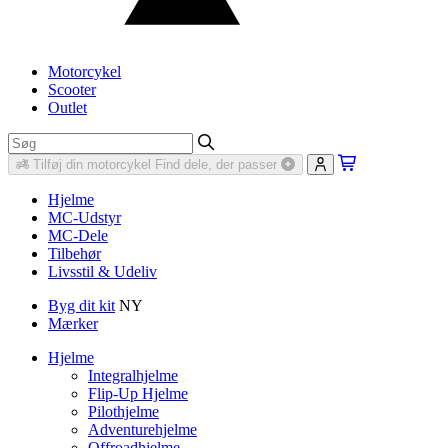
Motorcykel
Scooter
Outlet
Tilføj din motorcykel
Find dele, der passer
Hjelme
MC-Udstyr
MC-Dele
Tilbehør
Livsstil & Udeliv
Byg dit kit
NY
Mærker
Hjelme
Integralhjelme
Flip-Up Hjelme
Pilothjelme
Adventurehjelme
Offroadhjelme