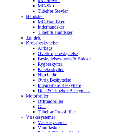
MC-Støvler
MC-Sko
Tilbehør Støvler
Handsker
MC-Handsker
Inderhandsker
Tilbehør Handsker
Tøjpleje
Kropsbeskyttelse
Airbags
Overkropsbeskyttelse
Beskyttelsesshorts & Bukser
Rygbeskytter
Knæbeskytter
Nyrebælte
Øvrig Beskyttelse
Integrerbare Beskyttere
Dele & Tilbehør Beskyttelse
Motorbriller
Offroadbriller
Glas
Tilbehør Crossbriller
Væskesystemer
Væskesystemer
Vandflasker