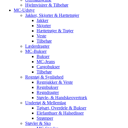
Hjelmvisirer & Tilbehør
MC-Udstyr
Jakker, Skjorter & Hættetrøjer
Jakker
Skjorter
Hættetrøjer & Trøjer
Veste
Tilbehør
Læderdragter
MC-Bukser
Bukser
MC-Jeans
Cargobukser
Tilbehør
Regntøj & Synlighed
Regnjakker & Veste
Regnbukser
Regndragter
Støvle- & Handskeovertræk
Undertøj & Mellemlag
Tøjsæt, Overdele & Bukser
Elefanthuer & Halsedisser
Strømper
Støvler & Sko