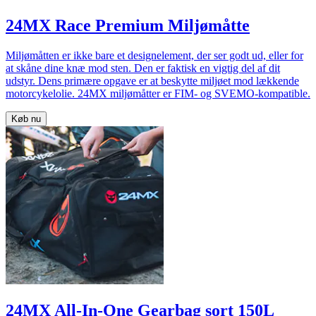
24MX Race Premium Miljømåtte
Miljømåtten er ikke bare et designelement, der ser godt ud, eller for
at skåne dine knæ mod sten. Den er faktisk en vigtig del af dit
udstyr. Dens primære opgave er at beskytte miljøet mod lækkende
motorcykelolie. 24MX miljømåtter er FIM- og SVEMO-kompatible.
Køb nu
24MX All-In-One Gearbag sort 150L