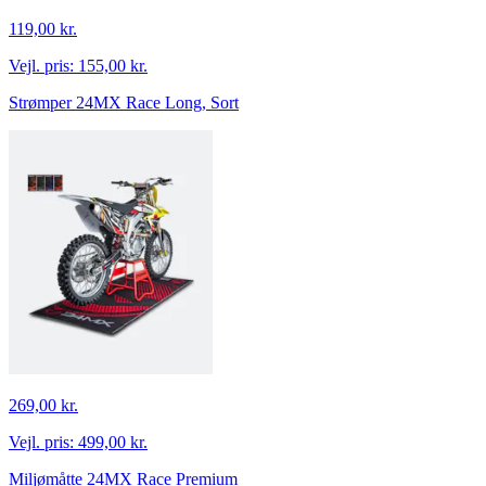
119,00 kr.
Vejl. pris:
155,00 kr.
Strømper 24MX Race Long, Sort
269,00 kr.
Vejl. pris:
499,00 kr.
Miljømåtte 24MX Race Premium