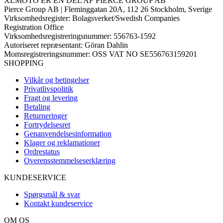
XLMOTO ER EN DEL AF PIERCE GROUP AB
Pierce Group AB | Fleminggatan 20A, 112 26 Stockholm, Sverige
Virksomhedsregister: Bolagsverket/Swedish Companies
Registration Office
Virksomhedsregistreringsnummer: 556763-1592
Autoriseret repræsentant: Göran Dahlin
Momsregistreringsnummer: OSS VAT NO SE556763159201
SHOPPING
Vilkår og betingelser
Privatlivspolitik
Fragt og levering
Betaling
Returneringer
Fortrydelsesret
Genanvendelsesinformation
Klager og reklamationer
Ordrestatus
Overensstemmelseserklæring
KUNDESERVICE
Spørgsmål & svar
Kontakt kundeservice
OM OS