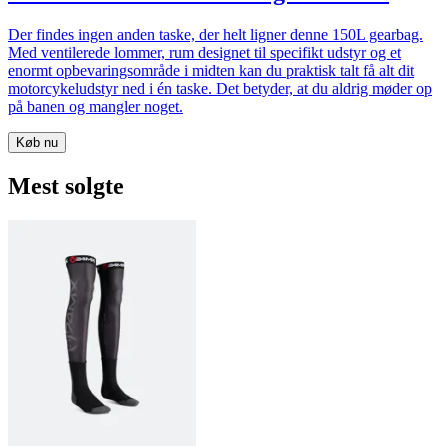
Der findes ingen anden taske, der helt ligner denne 150L gearbag.
Med ventilerede lommer, rum designet til specifikt udstyr og et
enormt opbevaringsområde i midten kan du praktisk talt få alt dit
motorcykeludstyr ned i én taske. Det betyder, at du aldrig møder op
på banen og mangler noget.
Køb nu
Mest solgte