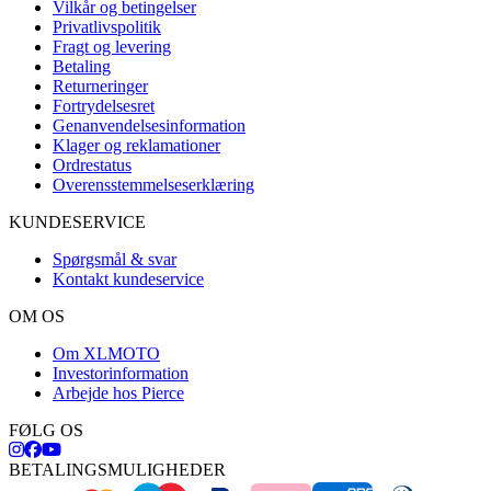
Vilkår og betingelser
Privatlivspolitik
Fragt og levering
Betaling
Returneringer
Fortrydelsesret
Genanvendelsesinformation
Klager og reklamationer
Ordrestatus
Overensstemmelseserklæring
KUNDESERVICE
Spørgsmål & svar
Kontakt kundeservice
OM OS
Om XLMOTO
Investorinformation
Arbejde hos Pierce
FØLG OS
BETALINGSMULIGHEDER