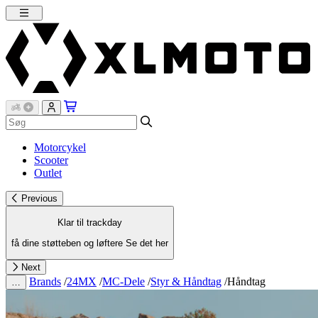
Motorcykel
Scooter
Outlet
Previous
Klar til trackday
få dine støtteben og løftere
Se det her
Next
Brands
/
24MX
/
MC-Dele
/
Styr & Håndtag
/
Håndtag
…