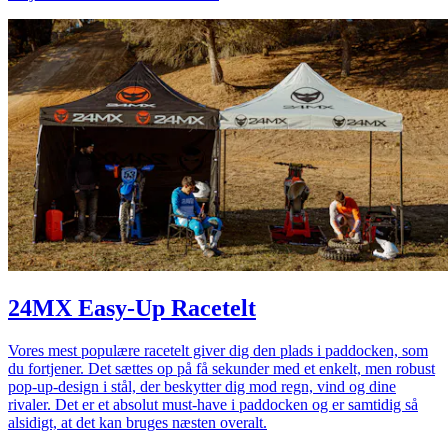
24MX Easy-Up Racetelt
Vores mest populære racetelt giver dig den plads i paddocken, som
du fortjener. Det sættes op på få sekunder med et enkelt, men robust
pop-up-design i stål, der beskytter dig mod regn, vind og dine
rivaler. Det er et absolut must-have i paddocken og er samtidig så
alsidigt, at det kan bruges næsten overalt.