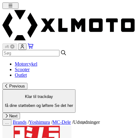
Motorcykel
Scooter
Outlet
Previous
Klar til trackday
få dine støtteben og løftere
Se det her
Next
Brands
/
Yoshimura
/
MC-Dele
/
Udstødninger
…