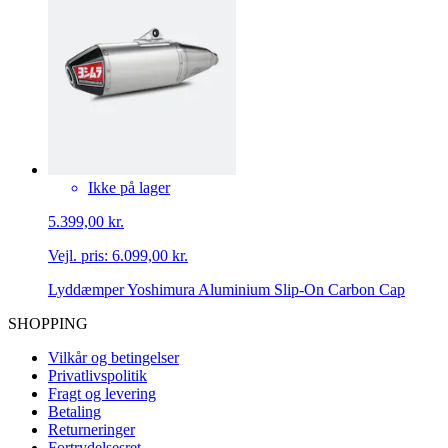
Ikke på lager
5.399,00 kr.
Vejl. pris:
6.099,00 kr.
Lyddӕmper Yoshimura Aluminium Slip-On Carbon Cap
SHOPPING
Vilkår og betingelser
Privatlivspolitik
Fragt og levering
Betaling
Returneringer
Fortrydelsesret