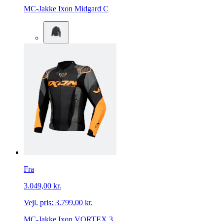
MC-Jakke Ixon Midgard C
Fra
3.049,00 kr.
Vejl. pris:
3.799,00 kr.
MC-Jakke Ixon VORTEX 3