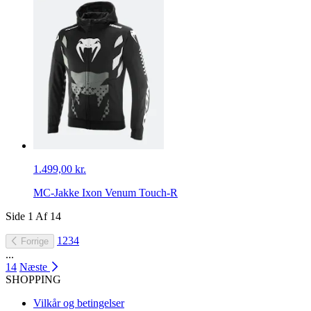
1.499,00 kr.
MC-Jakke Ixon Venum Touch-R
Side
1
Af
14
1
2
3
4
Forrige
...
14
Næste
SHOPPING
Vilkår og betingelser