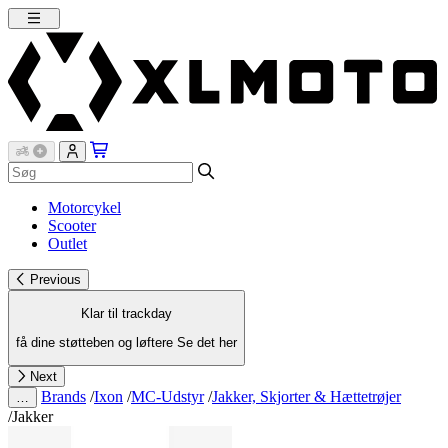
Motorcykel
Scooter
Outlet
Previous
Klar til trackday
få dine støtteben og løftere
Se det her
Next
Brands
/
Ixon
/
MC-Udstyr
/
Jakker, Skjorter & Hættetrøjer
…
/
Jakker