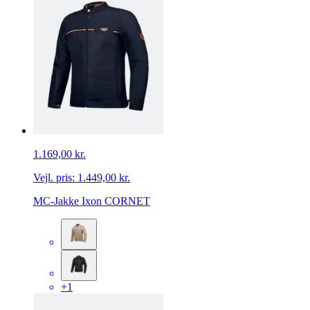
1.169,00 kr.
Vejl. pris:
1.449,00 kr.
MC-Jakke Ixon CORNET
+1