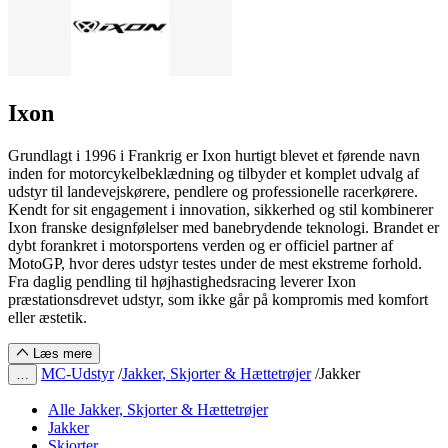
Ixon
Grundlagt i 1996 i Frankrig er Ixon hurtigt blevet et førende navn
inden for motorcykelbeklædning og tilbyder et komplet udvalg af
udstyr til landevejskørere, pendlere og professionelle racerkørere.
Kendt for sit engagement i innovation, sikkerhed og stil kombinerer
Ixon franske designfølelser med banebrydende teknologi. Brandet er
dybt forankret i motorsportens verden og er officiel partner af
MotoGP, hvor deres udstyr testes under de mest ekstreme forhold.
Fra daglig pendling til højhastighedsracing leverer Ixon
præstationsdrevet udstyr, som ikke går på kompromis med komfort
eller æstetik.
Læs mere
MC-Udstyr
/
Jakker, Skjorter & Hættetrøjer
/
Jakker
…
Alle Jakker, Skjorter & Hættetrøjer
Jakker
Skjorter