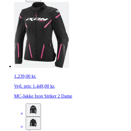
1.239,00 kr.
Vejl. pris:
1.449,00 kr.
MC-Jakke Ixon Striker 2 Dame