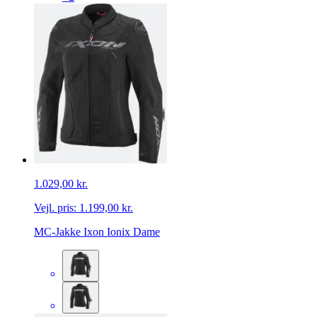
1.029,00 kr.
Vejl. pris:
1.199,00 kr.
MC-Jakke Ixon Ionix Dame