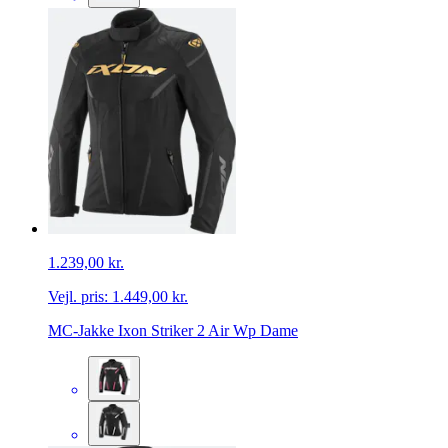
1.239,00 kr.
Vejl. pris:
1.449,00 kr.
MC-Jakke Ixon Striker 2 Air Wp Dame