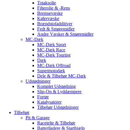
Totaksolie
Filterolie & -Rens
Bremsevæske
Kølervæske
Brændstofadditiver
Fedt & Smøremidler
Andre Væsker & Smøremidler
MC-Dæk
MC-Dæk Sport
MC-Dæk Race
MC-Dæk Touring
Dæk
MC-Dæk Offroad
Supermotodæk
Dele & Tilbehør MC-Dæk
Udstødninger
Komplet Udstødning
Slip-On & Lyddæmpere
Forrør
Katalysatorer
Tilbehør Udstødninger
Tilbehør
Pit & Garage
Racetelte & Tilbehør
Batteriladere & Starthjælp