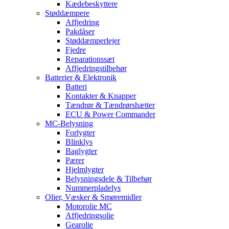
Kædebeskyttere
Støddæmpere
Affjedring
Pakdåser
Støddæmperlejer
Fjedre
Reparationssæt
Affjedringstilbehør
Batterier & Elektronik
Batteri
Kontakter & Knapper
Tændrør & Tændrørshætter
ECU & Power Commander
MC-Belysning
Forlygter
Blinklys
Baglygter
Pærer
Hjelmlygter
Belysningsdele & Tilbehør
Nummerpladelys
Olier, Væsker & Smøremidler
Motorolie MC
Affjedringsolie
Gearolie