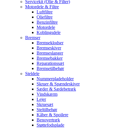
Servicekit (Olie & Filter)
Motordele & Filtre
Luftfiltre
Oliefiltre
Benzinfiltre
Motordele
Koblingsdele
Bremser
Bremseklodser
Bremseskiver
Bremseslanger
Bremsebakker
Reparationssæt
Bremsetilbehør
Steldele
Nummerpladeholder
Skruer & Spændeskiver
Sæder & Sædebetræk
Vindskærm
Lejer
Skruesæt
Steltilbehør
Kåber & Spoilere
Benovertræk
Støttefodsplade