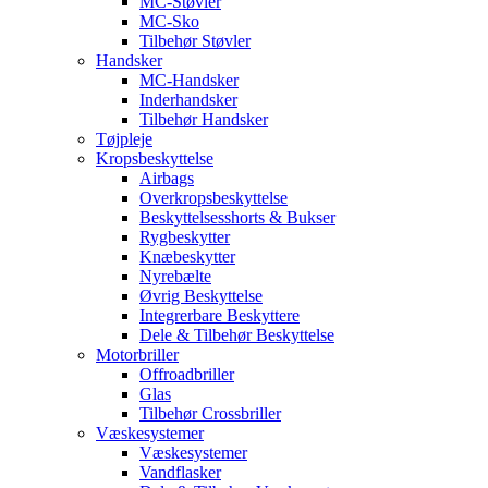
MC-Støvler
MC-Sko
Tilbehør Støvler
Handsker
MC-Handsker
Inderhandsker
Tilbehør Handsker
Tøjpleje
Kropsbeskyttelse
Airbags
Overkropsbeskyttelse
Beskyttelsesshorts & Bukser
Rygbeskytter
Knæbeskytter
Nyrebælte
Øvrig Beskyttelse
Integrerbare Beskyttere
Dele & Tilbehør Beskyttelse
Motorbriller
Offroadbriller
Glas
Tilbehør Crossbriller
Væskesystemer
Væskesystemer
Vandflasker