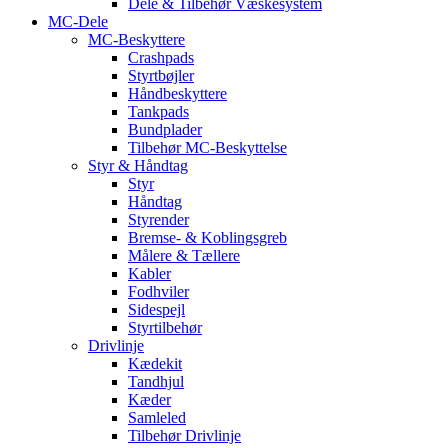
Dele & Tilbehør Væskesystem
MC-Dele
MC-Beskyttere
Crashpads
Styrtbøjler
Håndbeskyttere
Tankpads
Bundplader
Tilbehør MC-Beskyttelse
Styr & Håndtag
Styr
Håndtag
Styrender
Bremse- & Koblingsgreb
Målere & Tællere
Kabler
Fodhviler
Sidespejl
Styrtilbehør
Drivlinje
Kædekit
Tandhjul
Kæder
Samleled
Tilbehør Drivlinje