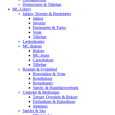
Hjelmvisirer & Tilbehør
MC-Udstyr
Jakker, Skjorter & Hættetrøjer
Jakker
Skjorter
Hættetrøjer & Trøjer
Veste
Tilbehør
Læderdragter
MC-Bukser
Bukser
MC-Jeans
Cargobukser
Tilbehør
Regntøj & Synlighed
Regnjakker & Veste
Regnbukser
Regndragter
Støvle- & Handskeovertræk
Undertøj & Mellemlag
Tøjsæt, Overdele & Bukser
Elefanthuer & Halsedisser
Strømper
Støvler & Sko