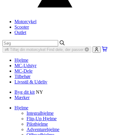
Motorcykel
Scooter
Outlet
Tilføj din motorcykel
Find dele, der passer
Hjelme
MC-Udstyr
MC-Dele
Tilbehør
Livsstil & Udeliv
Byg dit kit
NY
Mærker
Hjelme
Integralhjelme
Flip-Up Hjelme
Pilothjelme
Adventurehjelme
Offroadhjelme