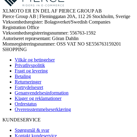
XLMOTO ER EN DEL AF PIERCE GROUP AB
Pierce Group AB | Fleminggatan 20A, 112 26 Stockholm, Sverige
Virksomhedsregister: Bolagsverket/Swedish Companies
Registration Office
Virksomhedsregistreringsnummer: 556763-1592
Autoriseret repræsentant: Göran Dahlin
Momsregistreringsnummer: OSS VAT NO SE556763159201
SHOPPING
Vilkår og betingelser
Privatlivspolitik
Fragt og levering
Betaling
Returneringer
Fortrydelsesret
Genanvendelsesinformation
Klager og reklamationer
Ordrestatus
Overensstemmelseserklæring
KUNDESERVICE
Spørgsmål & svar
Kontakt kundeservice