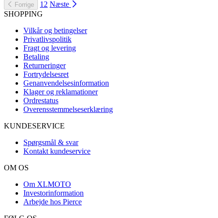
1
2
Næste
Forrige
SHOPPING
Vilkår og betingelser
Privatlivspolitik
Fragt og levering
Betaling
Returneringer
Fortrydelsesret
Genanvendelsesinformation
Klager og reklamationer
Ordrestatus
Overensstemmelseserklæring
KUNDESERVICE
Spørgsmål & svar
Kontakt kundeservice
OM OS
Om XLMOTO
Investorinformation
Arbejde hos Pierce