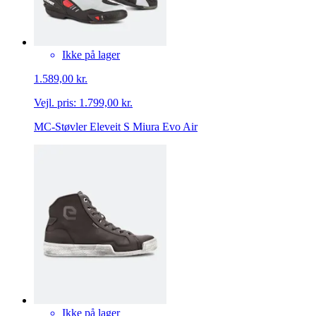
Ikke på lager
1.589,00 kr.
Vejl. pris:
1.799,00 kr.
MC-Støvler Eleveit S Miura Evo Air
Ikke på lager