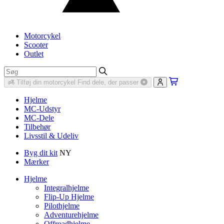
Motorcykel
Scooter
Outlet
Tilføj din motorcykel
Find dele, der passer
Hjelme
MC-Udstyr
MC-Dele
Tilbehør
Livsstil & Udeliv
Byg dit kit
NY
Mærker
Hjelme
Integralhjelme
Flip-Up Hjelme
Pilothjelme
Adventurehjelme
Offroadhjelme