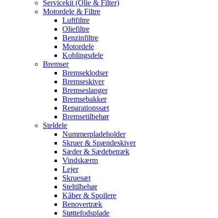
Servicekit (Olie & Filter)
Motordele & Filtre
Luftfiltre
Oliefiltre
Benzinfiltre
Motordele
Koblingsdele
Bremser
Bremseklodser
Bremseskiver
Bremseslanger
Bremsebakker
Reparationssæt
Bremsetilbehør
Steldele
Nummerpladeholder
Skruer & Spændeskiver
Sæder & Sædebetræk
Vindskærm
Lejer
Skruesæt
Steltilbehør
Kåber & Spoilere
Benovertræk
Støttefodsplade