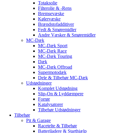
Totaksolie
Filterolie & -Rens
Bremsevæske
Kølervæske
Brændstofadditiver
Fedt & Smøremidler
Andre Væsker & Smøremidler
MC-Dæk
MC-Dæk Sport
MC-Dæk Race
MC-Dæk Touring
Dæk
MC-Dæk Offroad
Supermotodæk
Dele & Tilbehør MC-Dæk
Udstødninger
Komplet Udstødning
Slip-On & Lyddæmpere
Forrør
Katalysatorer
Tilbehør Udstødninger
Tilbehør
Pit & Garage
Racetelte & Tilbehør
Batteriladere & Starthjælp