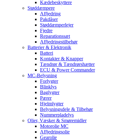
Kædebeskyttere
Støddæmpere
Affjedring
Pakdåser
Støddæmperlejer
Fjedre
Reparationssæt
Affjedringstilbehør
Batterier & Elektronik
Batteri
Kontakter & Knapper
Tændrør & Tændrørshætter
ECU & Power Commander
MC-Belysning
Forlygter
Blinklys
Baglygter
Pærer
Hjelmlygter
Belysningsdele & Tilbehør
Nummerpladelys
Olier, Væsker & Smøremidler
Motorolie MC
Affjedringsolie
Gearolie