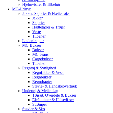
Hjelmvisirer & Tilbehør
MC-Udstyr
Jakker, Skjorter & Hættetrøjer
Jakker
Skjorter
Hættetrøjer & Trøjer
Veste
Tilbehør
Læderdragter
MC-Bukser
Bukser
MC-Jeans
Cargobukser
Tilbehør
Regntøj & Synlighed
Regnjakker & Veste
Regnbukser
Regndragter
Støvle- & Handskeovertræk
Undertøj & Mellemlag
Tøjsæt, Overdele & Bukser
Elefanthuer & Halsedisser
Strømper
Støvler & Sko