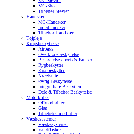
MC-Støvler
MC-Sko
Tilbehør Støvler
Handsker
MC-Handsker
Inderhandsker
Tilbehør Handsker
Tøjpleje
Kropsbeskyttelse
Airbags
Overkropsbeskyttelse
Beskyttelsesshorts & Bukser
Rygbeskytter
Knæbeskytter
Nyrebælte
Øvrig Beskyttelse
Integrerbare Beskyttere
Dele & Tilbehør Beskyttelse
Motorbriller
Offroadbriller
Glas
Tilbehør Crossbriller
Væskesystemer
Væskesystemer
Vandflasker