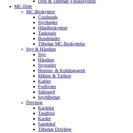
Dele & Tilbehør Væskesystem
MC-Dele
MC-Beskyttere
Crashpads
Styrtbøjler
Håndbeskyttere
Tankpads
Bundplader
Tilbehør MC-Beskyttelse
Styr & Håndtag
Styr
Håndtag
Styrender
Bremse- & Koblingsgreb
Målere & Tællere
Kabler
Fodhviler
Sidespejl
Styrtilbehør
Drivlinje
Kædekit
Tandhjul
Kæder
Samleled
Tilbehør Drivlinje