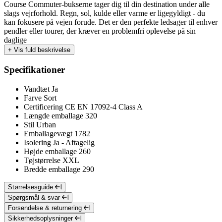
Course Commuter-bukserne tager dig til din destination under alle
slags vejrforhold. Regn, sol, kulde eller varme er ligegyldigt - du
kan fokusere på vejen forude. Det er den perfekte ledsager til enhver
pendler eller tourer, der kræver en problemfri oplevelse på sin
daglige
+
Vis fuld beskrivelse
Specifikationer
Vandtæt
Ja
Farve
Sort
Certificering
CE EN 17092-4 Class A
Længde emballage
320
Stil
Urban
Emballagevægt
1782
Isolering
Ja - Aftagelig
Højde emballage
260
Tøjstørrelse
XXL
Bredde emballage
290
Størrelsesguide
Spørgsmål & svar
Forsendelse & returnering
Sikkerhedsoplysninger