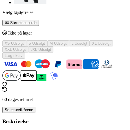
Vælg tøjstørrelse
Størrelsesguide
Ikke på lager
XS
Udsolgt
S
Udsolgt
M
Udsolgt
L
Udsolgt
XL
Udsolgt
XXL
Udsolgt
3XL
Udsolgt
Læg i kurv
60 dages returret
Se returvilkårene
Beskrivelse