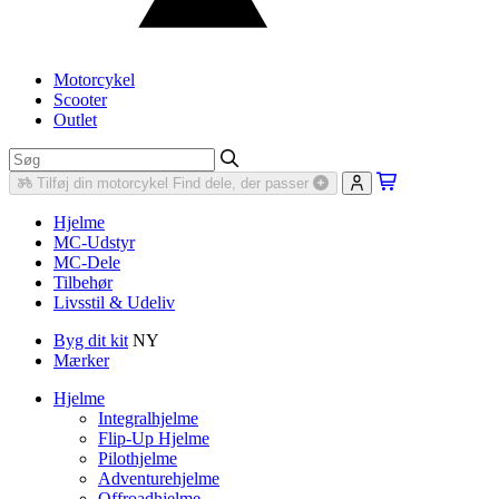
Motorcykel
Scooter
Outlet
Tilføj din motorcykel
Find dele, der passer
Hjelme
MC-Udstyr
MC-Dele
Tilbehør
Livsstil & Udeliv
Byg dit kit
NY
Mærker
Hjelme
Integralhjelme
Flip-Up Hjelme
Pilothjelme
Adventurehjelme
Offroadhjelme