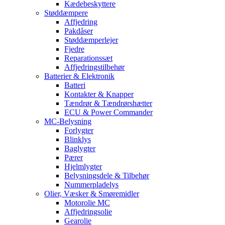
Kædebeskyttere
Støddæmpere
Affjedring
Pakdåser
Støddæmperlejer
Fjedre
Reparationssæt
Affjedringstilbehør
Batterier & Elektronik
Batteri
Kontakter & Knapper
Tændrør & Tændrørshætter
ECU & Power Commander
MC-Belysning
Forlygter
Blinklys
Baglygter
Pærer
Hjelmlygter
Belysningsdele & Tilbehør
Nummerpladelys
Olier, Væsker & Smøremidler
Motorolie MC
Affjedringsolie
Gearolie