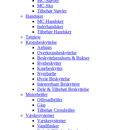
MC-Støvler
MC-Sko
Tilbehør Støvler
Handsker
MC-Handsker
Inderhandsker
Tilbehør Handsker
Tøjpleje
Kropsbeskyttelse
Airbags
Overkropsbeskyttelse
Beskyttelsesshorts & Bukser
Rygbeskytter
Knæbeskytter
Nyrebælte
Øvrig Beskyttelse
Integrerbare Beskyttere
Dele & Tilbehør Beskyttelse
Motorbriller
Offroadbriller
Glas
Tilbehør Crossbriller
Væskesystemer
Væskesystemer
Vandflasker