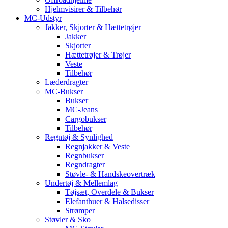
Hjelmvisirer & Tilbehør
MC-Udstyr
Jakker, Skjorter & Hættetrøjer
Jakker
Skjorter
Hættetrøjer & Trøjer
Veste
Tilbehør
Læderdragter
MC-Bukser
Bukser
MC-Jeans
Cargobukser
Tilbehør
Regntøj & Synlighed
Regnjakker & Veste
Regnbukser
Regndragter
Støvle- & Handskeovertræk
Undertøj & Mellemlag
Tøjsæt, Overdele & Bukser
Elefanthuer & Halsedisser
Strømper
Støvler & Sko