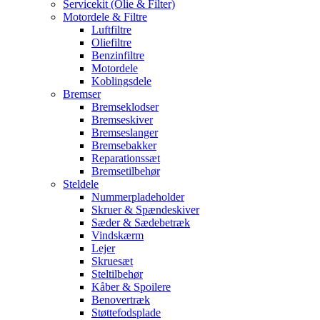
Servicekit (Olie & Filter)
Motordele & Filtre
Luftfiltre
Oliefiltre
Benzinfiltre
Motordele
Koblingsdele
Bremser
Bremseklodser
Bremseskiver
Bremseslanger
Bremsebakker
Reparationssæt
Bremsetilbehør
Steldele
Nummerpladeholder
Skruer & Spændeskiver
Sæder & Sædebetræk
Vindskærm
Lejer
Skruesæt
Steltilbehør
Kåber & Spoilere
Benovertræk
Støttefodsplade