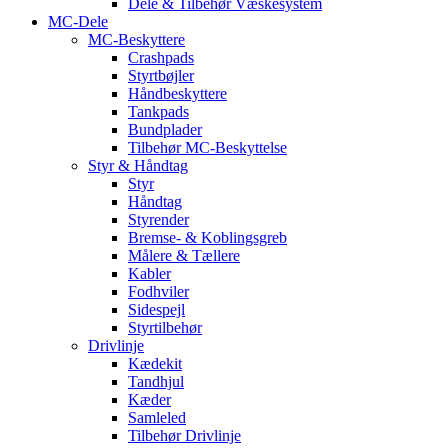
Dele & Tilbehør Væskesystem
MC-Dele
MC-Beskyttere
Crashpads
Styrtbøjler
Håndbeskyttere
Tankpads
Bundplader
Tilbehør MC-Beskyttelse
Styr & Håndtag
Styr
Håndtag
Styrender
Bremse- & Koblingsgreb
Målere & Tællere
Kabler
Fodhviler
Sidespejl
Styrtilbehør
Drivlinje
Kædekit
Tandhjul
Kæder
Samleled
Tilbehør Drivlinje