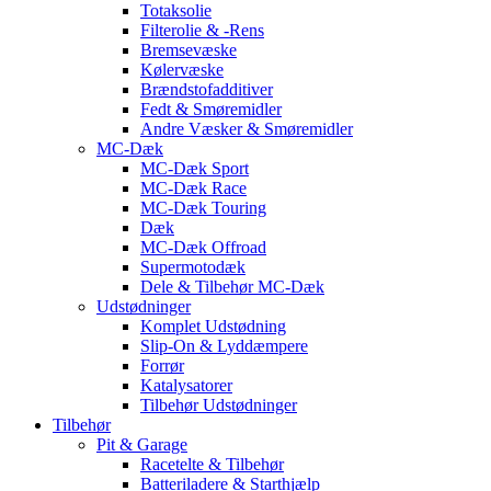
Totaksolie
Filterolie & -Rens
Bremsevæske
Kølervæske
Brændstofadditiver
Fedt & Smøremidler
Andre Væsker & Smøremidler
MC-Dæk
MC-Dæk Sport
MC-Dæk Race
MC-Dæk Touring
Dæk
MC-Dæk Offroad
Supermotodæk
Dele & Tilbehør MC-Dæk
Udstødninger
Komplet Udstødning
Slip-On & Lyddæmpere
Forrør
Katalysatorer
Tilbehør Udstødninger
Tilbehør
Pit & Garage
Racetelte & Tilbehør
Batteriladere & Starthjælp