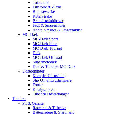
Totaksolie
Filterolie & -Rens
Bremsevæske
Kølervæske
Brændstofadditiver
Fedt & Smøremidler
Andre Væsker & Smøremidler
MC-Dæk
MC-Dæk Sport
MC-Dæk Race
MC-Dæk Touring
Dæk
MC-Dæk Offroad
Supermotodæk
Dele & Tilbehør MC-Dæk
Udstødninger
Komplet Udstødning
Slip-On & Lyddæmpere
Forrør
Katalysatorer
Tilbehør Udstødninger
Tilbehør
Pit & Garage
Racetelte & Tilbehør
Batteriladere & Starthjælp