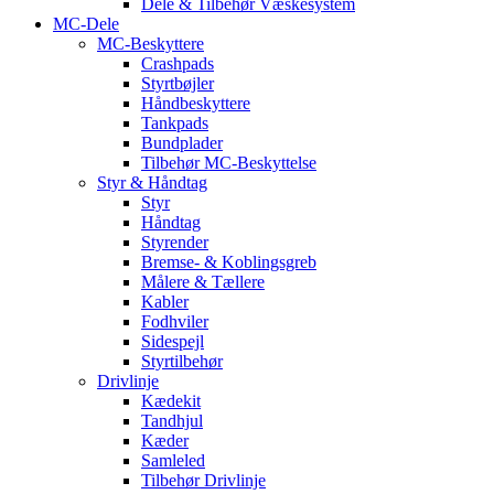
Dele & Tilbehør Væskesystem
MC-Dele
MC-Beskyttere
Crashpads
Styrtbøjler
Håndbeskyttere
Tankpads
Bundplader
Tilbehør MC-Beskyttelse
Styr & Håndtag
Styr
Håndtag
Styrender
Bremse- & Koblingsgreb
Målere & Tællere
Kabler
Fodhviler
Sidespejl
Styrtilbehør
Drivlinje
Kædekit
Tandhjul
Kæder
Samleled
Tilbehør Drivlinje