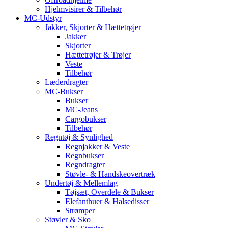
Hjelmvisirer & Tilbehør
MC-Udstyr
Jakker, Skjorter & Hættetrøjer
Jakker
Skjorter
Hættetrøjer & Trøjer
Veste
Tilbehør
Læderdragter
MC-Bukser
Bukser
MC-Jeans
Cargobukser
Tilbehør
Regntøj & Synlighed
Regnjakker & Veste
Regnbukser
Regndragter
Støvle- & Handskeovertræk
Undertøj & Mellemlag
Tøjsæt, Overdele & Bukser
Elefanthuer & Halsedisser
Strømper
Støvler & Sko