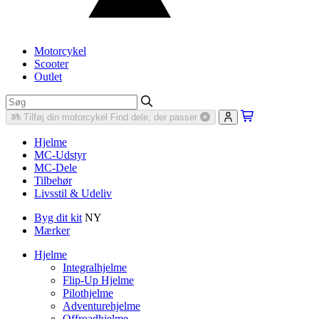
Motorcykel
Scooter
Outlet
Tilføj din motorcykel
Find dele, der passer
Hjelme
MC-Udstyr
MC-Dele
Tilbehør
Livsstil & Udeliv
Byg dit kit
NY
Mærker
Hjelme
Integralhjelme
Flip-Up Hjelme
Pilothjelme
Adventurehjelme
Offroadhjelme