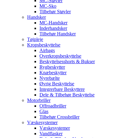
MC-Støvler
MC-Sko
Tilbehør Støvler
Handsker
MC-Handsker
Inderhandsker
Tilbehør Handsker
Tøjpleje
Kropsbeskyttelse
Airbags
Overkropsbeskyttelse
Beskyttelsesshorts & Bukser
Rygbeskytter
Knæbeskytter
Nyrebælte
Øvrig Beskyttelse
Integrerbare Beskyttere
Dele & Tilbehør Beskyttelse
Motorbriller
Offroadbriller
Glas
Tilbehør Crossbriller
Væskesystemer
Væskesystemer
Vandflasker