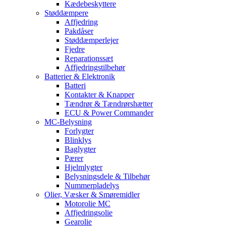
Kædebeskyttere
Støddæmpere
Affjedring
Pakdåser
Støddæmperlejer
Fjedre
Reparationssæt
Affjedringstilbehør
Batterier & Elektronik
Batteri
Kontakter & Knapper
Tændrør & Tændrørshætter
ECU & Power Commander
MC-Belysning
Forlygter
Blinklys
Baglygter
Pærer
Hjelmlygter
Belysningsdele & Tilbehør
Nummerpladelys
Olier, Væsker & Smøremidler
Motorolie MC
Affjedringsolie
Gearolie