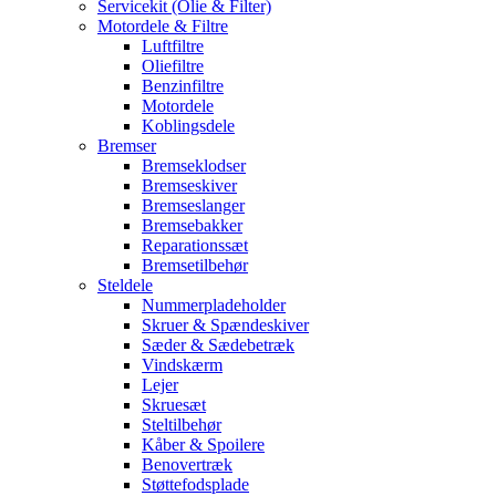
Servicekit (Olie & Filter)
Motordele & Filtre
Luftfiltre
Oliefiltre
Benzinfiltre
Motordele
Koblingsdele
Bremser
Bremseklodser
Bremseskiver
Bremseslanger
Bremsebakker
Reparationssæt
Bremsetilbehør
Steldele
Nummerpladeholder
Skruer & Spændeskiver
Sæder & Sædebetræk
Vindskærm
Lejer
Skruesæt
Steltilbehør
Kåber & Spoilere
Benovertræk
Støttefodsplade