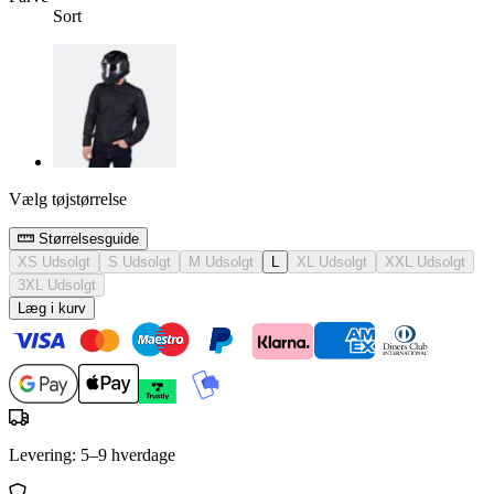
Sort
Vælg tøjstørrelse
Størrelsesguide
XS
Udsolgt
S
Udsolgt
M
Udsolgt
L
XL
Udsolgt
XXL
Udsolgt
3XL
Udsolgt
Læg i kurv
Levering: 5–9 hverdage