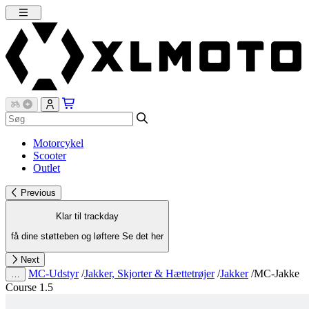
Motorcykel
Scooter
Outlet
Previous
Klar til trackday
få dine støtteben og løftere
Se det her
Next
MC-Udstyr
/
Jakker, Skjorter & Hættetrøjer
/
Jakker
/
MC-Jakke
…
Course 1.5