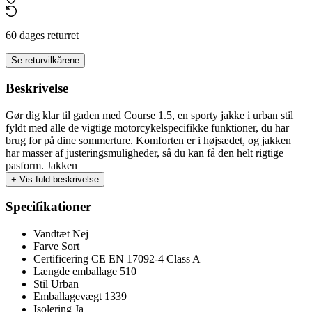
60 dages returret
Se returvilkårene
Beskrivelse
Gør dig klar til gaden med Course 1.5, en sporty jakke i urban stil
fyldt med alle de vigtige motorcykelspecifikke funktioner, du har
brug for på dine sommerture. Komforten er i højsædet, og jakken
har masser af justeringsmuligheder, så du kan få den helt rigtige
pasform. Jakken
+
Vis fuld beskrivelse
Specifikationer
Vandtæt
Nej
Farve
Sort
Certificering
CE EN 17092-4 Class A
Længde emballage
510
Stil
Urban
Emballagevægt
1339
Isolering
Ja