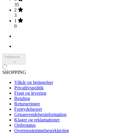
35
2
3
1
0
Indlæser...
SHOPPING
Vilkår og betingelser
Privatlivspolitik
Fragt og levering
Betaling
Returneringer
Fortrydelsesret
Genanvendelsesinformation
Klager og reklamationer
Ordrestatus
Overensstemmelseserklæring