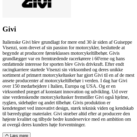
Givi
Italienske Givi blev grundlagt for mere end 30 år siden af Guiseppe
Visenzi, som drevet af sin passion for motorcykler, besluttede at
begynde at producere førsteklasses motorcykeltilbehør. Givis
grundlægger var en fremtrædende racerkørere i 60'erne og hans
omfattende interesse for sporten blev Givis drivkraft. Efter endt
racingkarriere startede Visenzi sin virksomhed og deres unikke
sortiment af primært motorcykeltasker har gjort Givi til en af de mest
ansete producenter af motorcykeltilbehør i verden. I dag har Givi
over 150 medarbejdere i Italien, Europa og USA. Og er en
virksomhed præget af konstant innovation og udvikling. Ud over
sine verdenskendte motorcykeltasker fremstiller Givi også hjelme,
ryglæn, sidebøjler og andet tilbehør. Givis produktion er
kendetegnet ved innovativt design, stærk teknisk viden og kendskab
til bæredygtige materialer. Givi stræber altid efter at producere den
højeste kvalitet og tilbyde bedre kundeservice med en ambition om
at overgå deres kunders høje forventninger.
Læs mere