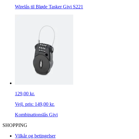
Wirelås til Bløde Tasker Givi S221
129,00 kr.
Vejl. pris:
149,00 kr.
Kombinationslås Givi
SHOPPING
Vilkår og betingelser