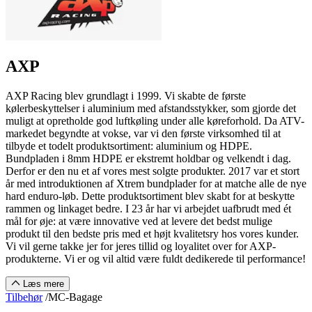
AXP
AXP Racing blev grundlagt i 1999. Vi skabte de første
kølerbeskyttelser i aluminium med afstandsstykker, som gjorde det
muligt at opretholde god luftkøling under alle køreforhold. Da ATV-
markedet begyndte at vokse, var vi den første virksomhed til at
tilbyde et todelt produktsortiment: aluminium og HDPE.
Bundpladen i 8mm HDPE er ekstremt holdbar og velkendt i dag.
Derfor er den nu et af vores mest solgte produkter. 2017 var et stort
år med introduktionen af Xtrem bundplader for at matche alle de nye
hard enduro-løb. Dette produktsortiment blev skabt for at beskytte
rammen og linkaget bedre. I 23 år har vi arbejdet uafbrudt med ét
mål for øje: at være innovative ved at levere det bedst mulige
produkt til den bedste pris med et højt kvalitetsry hos vores kunder.
Vi vil gerne takke jer for jeres tillid og loyalitet over for AXP-
produkterne. Vi er og vil altid være fuldt dedikerede til performance!
Læs mere
Tilbehør
/
MC-Bagage