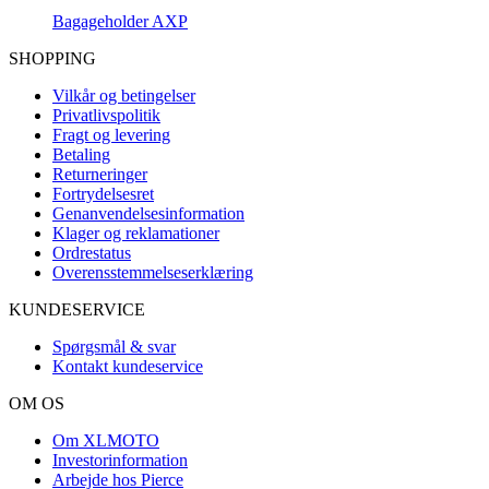
Bagageholder AXP
SHOPPING
Vilkår og betingelser
Privatlivspolitik
Fragt og levering
Betaling
Returneringer
Fortrydelsesret
Genanvendelsesinformation
Klager og reklamationer
Ordrestatus
Overensstemmelseserklæring
KUNDESERVICE
Spørgsmål & svar
Kontakt kundeservice
OM OS
Om XLMOTO
Investorinformation
Arbejde hos Pierce