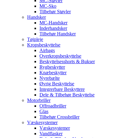
MC-Støvler
MC-Sko
Tilbehør Støvler
Handsker
MC-Handsker
Inderhandsker
Tilbehør Handsker
Tøjpleje
Kropsbeskyttelse
Airbags
Overkropsbeskyttelse
Beskyttelsesshorts & Bukser
Rygbeskytter
Knæbeskytter
Nyrebælte
Øvrig Beskyttelse
Integrerbare Beskyttere
Dele & Tilbehør Beskyttelse
Motorbriller
Offroadbriller
Glas
Tilbehør Crossbriller
Væskesystemer
Væskesystemer
Vandflasker