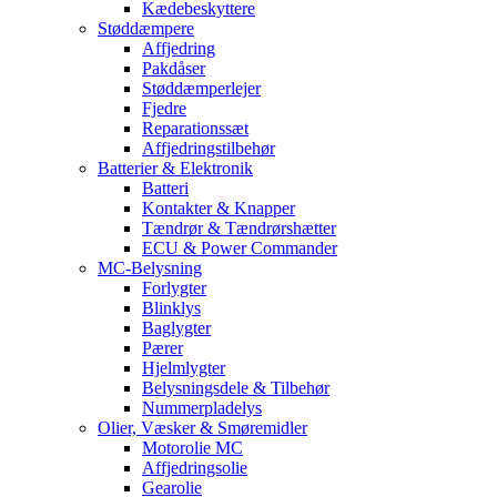
Kædebeskyttere
Støddæmpere
Affjedring
Pakdåser
Støddæmperlejer
Fjedre
Reparationssæt
Affjedringstilbehør
Batterier & Elektronik
Batteri
Kontakter & Knapper
Tændrør & Tændrørshætter
ECU & Power Commander
MC-Belysning
Forlygter
Blinklys
Baglygter
Pærer
Hjelmlygter
Belysningsdele & Tilbehør
Nummerpladelys
Olier, Væsker & Smøremidler
Motorolie MC
Affjedringsolie
Gearolie