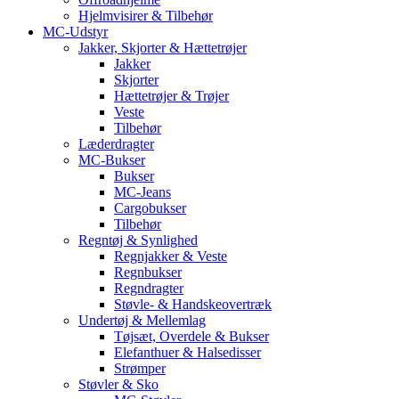
Hjelmvisirer & Tilbehør
MC-Udstyr
Jakker, Skjorter & Hættetrøjer
Jakker
Skjorter
Hættetrøjer & Trøjer
Veste
Tilbehør
Læderdragter
MC-Bukser
Bukser
MC-Jeans
Cargobukser
Tilbehør
Regntøj & Synlighed
Regnjakker & Veste
Regnbukser
Regndragter
Støvle- & Handskeovertræk
Undertøj & Mellemlag
Tøjsæt, Overdele & Bukser
Elefanthuer & Halsedisser
Strømper
Støvler & Sko