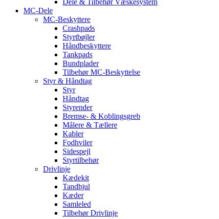
Dele & Tilbehør Væskesystem
MC-Dele
MC-Beskyttere
Crashpads
Styrtbøjler
Håndbeskyttere
Tankpads
Bundplader
Tilbehør MC-Beskyttelse
Styr & Håndtag
Styr
Håndtag
Styrender
Bremse- & Koblingsgreb
Målere & Tællere
Kabler
Fodhviler
Sidespejl
Styrtilbehør
Drivlinje
Kædekit
Tandhjul
Kæder
Samleled
Tilbehør Drivlinje