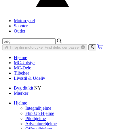
Motorcykel
Scooter
Outlet
Tilføj din motorcykel
Find dele, der passer
Hjelme
MC-Udstyr
MC-Dele
Tilbehør
Livsstil & Udeliv
Byg dit kit
NY
Mærker
Hjelme
Integralhjelme
Flip-Up Hjelme
Pilothjelme
Adventurehjelme
Offroadhjelme