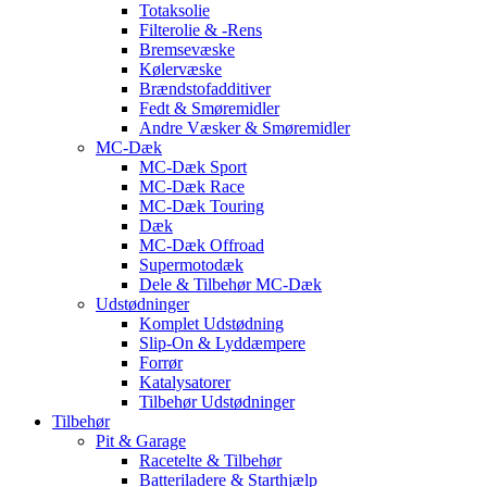
Totaksolie
Filterolie & -Rens
Bremsevæske
Kølervæske
Brændstofadditiver
Fedt & Smøremidler
Andre Væsker & Smøremidler
MC-Dæk
MC-Dæk Sport
MC-Dæk Race
MC-Dæk Touring
Dæk
MC-Dæk Offroad
Supermotodæk
Dele & Tilbehør MC-Dæk
Udstødninger
Komplet Udstødning
Slip-On & Lyddæmpere
Forrør
Katalysatorer
Tilbehør Udstødninger
Tilbehør
Pit & Garage
Racetelte & Tilbehør
Batteriladere & Starthjælp