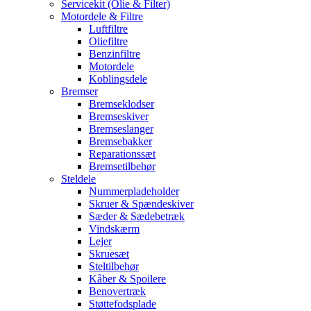
Servicekit (Olie & Filter)
Motordele & Filtre
Luftfiltre
Oliefiltre
Benzinfiltre
Motordele
Koblingsdele
Bremser
Bremseklodser
Bremseskiver
Bremseslanger
Bremsebakker
Reparationssæt
Bremsetilbehør
Steldele
Nummerpladeholder
Skruer & Spændeskiver
Sæder & Sædebetræk
Vindskærm
Lejer
Skruesæt
Steltilbehør
Kåber & Spoilere
Benovertræk
Støttefodsplade