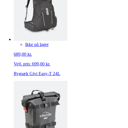
Ikke på lager
689,00 kr.
Vejl. pris:
699,00 kr.
Rygsæk Givi Easy-T 24L