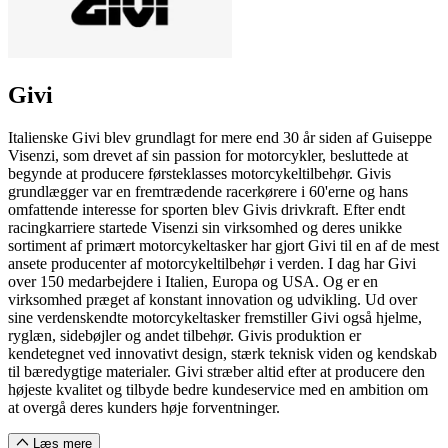
Givi
Italienske Givi blev grundlagt for mere end 30 år siden af Guiseppe
Visenzi, som drevet af sin passion for motorcykler, besluttede at
begynde at producere førsteklasses motorcykeltilbehør. Givis
grundlægger var en fremtrædende racerkørere i 60'erne og hans
omfattende interesse for sporten blev Givis drivkraft. Efter endt
racingkarriere startede Visenzi sin virksomhed og deres unikke
sortiment af primært motorcykeltasker har gjort Givi til en af de mest
ansete producenter af motorcykeltilbehør i verden. I dag har Givi
over 150 medarbejdere i Italien, Europa og USA. Og er en
virksomhed præget af konstant innovation og udvikling. Ud over
sine verdenskendte motorcykeltasker fremstiller Givi også hjelme,
ryglæn, sidebøjler og andet tilbehør. Givis produktion er
kendetegnet ved innovativt design, stærk teknisk viden og kendskab
til bæredygtige materialer. Givi stræber altid efter at producere den
højeste kvalitet og tilbyde bedre kundeservice med en ambition om
at overgå deres kunders høje forventninger.
Læs mere