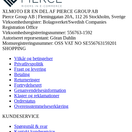
XLMOTO ER EN DEL AF PIERCE GROUP AB
Pierce Group AB | Fleminggatan 20A, 112 26 Stockholm, Sverige
Virksomhedsregister: Bolagsverket/Swedish Companies
Registration Office
Virksomhedsregistreringsnummer: 556763-1592
Autoriseret repræsentant: Göran Dahlin
Momsregistreringsnummer: OSS VAT NO SE556763159201
SHOPPING
Vilkår og betingelser
Privatlivspolitik
Fragt og levering
Betaling
Returneringer
Fortrydelsesret
Genanvendelsesinformation
Klager og reklamationer
Ordrestatus
Overensstemmelseserklæring
KUNDESERVICE
Spørgsmål & svar
Kontakt kundeservice