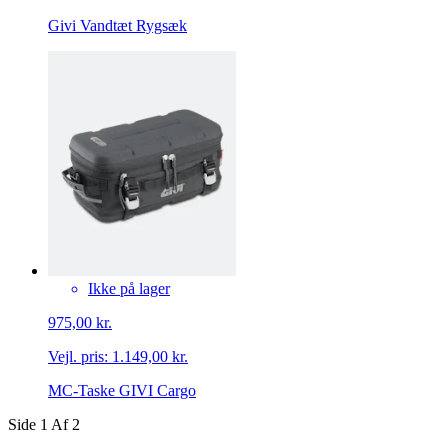
Givi Vandtæt Rygsæk
Ikke på lager
975,00 kr.
Vejl. pris:
1.149,00 kr.
MC-Taske GIVI Cargo
Side
1
Af
2