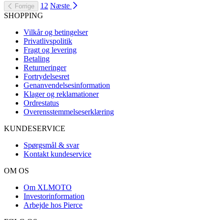
1
2
Næste
Forrige
SHOPPING
Vilkår og betingelser
Privatlivspolitik
Fragt og levering
Betaling
Returneringer
Fortrydelsesret
Genanvendelsesinformation
Klager og reklamationer
Ordrestatus
Overensstemmelseserklæring
KUNDESERVICE
Spørgsmål & svar
Kontakt kundeservice
OM OS
Om XLMOTO
Investorinformation
Arbejde hos Pierce