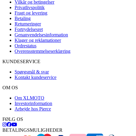
Vilkår og betingelser
Privatlivspolitik
Fragt og levering
Betaling
Returneringer
Fortrydelsesret
Genanvendelsesinformation
Klager og reklamationer
Ordrestatus
Overensstemmelseserklæring
KUNDESERVICE
Spørgsmål & svar
Kontakt kundeservice
OM OS
Om XLMOTO
Investorinformation
Arbejde hos Pierce
FØLG OS
BETALINGSMULIGHEDER