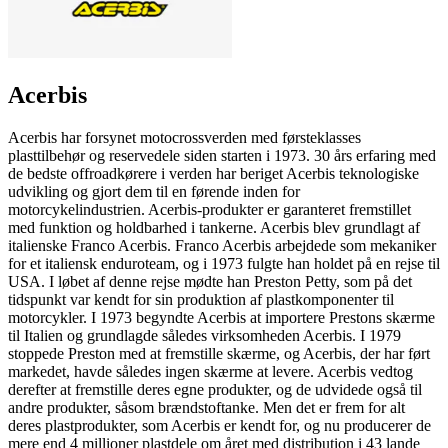
Acerbis
Acerbis har forsynet motocrossverden med førsteklasses
plasttilbehør og reservedele siden starten i 1973. 30 års erfaring med
de bedste offroadkørere i verden har beriget Acerbis teknologiske
udvikling og gjort dem til en førende inden for
motorcykelindustrien. Acerbis-produkter er garanteret fremstillet
med funktion og holdbarhed i tankerne. Acerbis blev grundlagt af
italienske Franco Acerbis. Franco Acerbis arbejdede som mekaniker
for et italiensk enduroteam, og i 1973 fulgte han holdet på en rejse til
USA. I løbet af denne rejse mødte han Preston Petty, som på det
tidspunkt var kendt for sin produktion af plastkomponenter til
motorcykler. I 1973 begyndte Acerbis at importere Prestons skærme
til Italien og grundlagde således virksomheden Acerbis. I 1979
stoppede Preston med at fremstille skærme, og Acerbis, der har ført
markedet, havde således ingen skærme at levere. Acerbis vedtog
derefter at fremstille deres egne produkter, og de udvidede også til
andre produkter, såsom brændstoftanke. Men det er frem for alt
deres plastprodukter, som Acerbis er kendt for, og nu producerer de
mere end 4 millioner plastdele om året med distribution i 43 lande