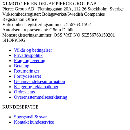
XLMOTO ER EN DEL AF PIERCE GROUP AB
Pierce Group AB | Fleminggatan 20A, 112 26 Stockholm, Sverige
Virksomhedsregister: Bolagsverket/Swedish Companies
Registration Office
Virksomhedsregistreringsnummer: 556763-1592
Autoriseret repræsentant: Göran Dahlin
Momsregistreringsnummer: OSS VAT NO SE556763159201
SHOPPING
Vilkår og betingelser
Privatlivspolitik
Fragt og levering
Betaling
Returneringer
Fortrydelsesret
Genanvendelsesinformation
Klager og reklamationer
Ordrestatus
Overensstemmelseserklæring
KUNDESERVICE
Spørgsmål & svar
Kontakt kundeservice