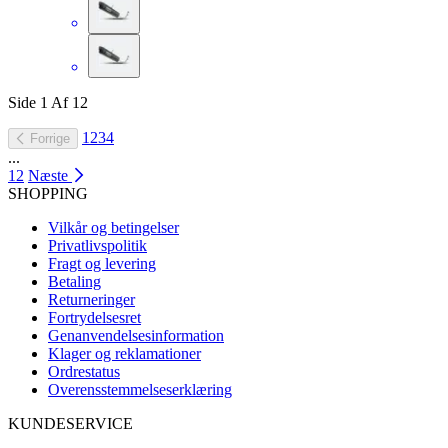
Side
1
Af
12
1
2
3
4
Forrige
...
12
Næste
SHOPPING
Vilkår og betingelser
Privatlivspolitik
Fragt og levering
Betaling
Returneringer
Fortrydelsesret
Genanvendelsesinformation
Klager og reklamationer
Ordrestatus
Overensstemmelseserklæring
KUNDESERVICE