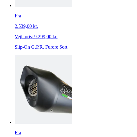
Fra
2.539,00 kr.
Vejl. pris:
9.299,00 kr.
Slip-On G.P.R. Furore Sort
Fra