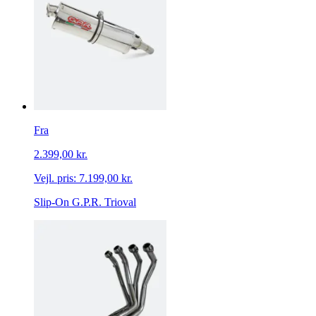
Fra
2.399,00 kr.
Vejl. pris:
7.199,00 kr.
Slip-On G.P.R. Trioval