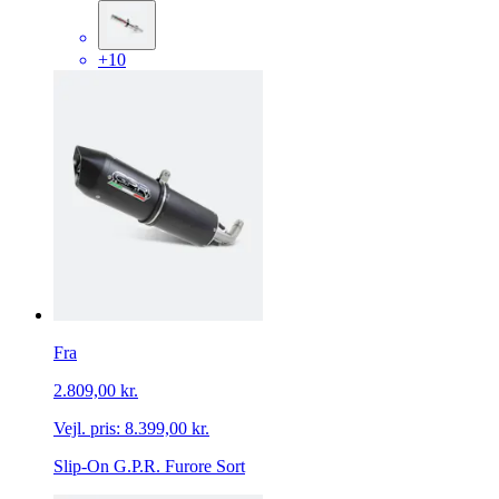
+10
Fra
2.809,00 kr.
Vejl. pris:
8.399,00 kr.
Slip-On G.P.R. Furore Sort