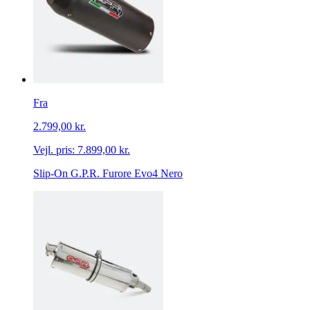
Fra
2.799,00 kr.
Vejl. pris:
7.899,00 kr.
Slip-On G.P.R. Furore Evo4 Nero