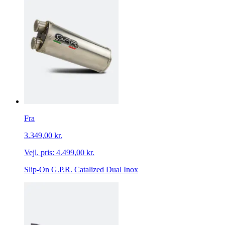
Fra
3.349,00 kr.
Vejl. pris:
4.499,00 kr.
Slip-On G.P.R. Catalized Dual Inox