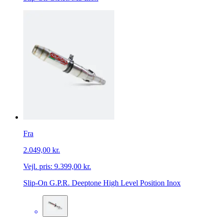
Fra
2.049,00 kr.
Vejl. pris:
9.399,00 kr.
Slip-On G.P.R. Deeptone High Level Position Inox