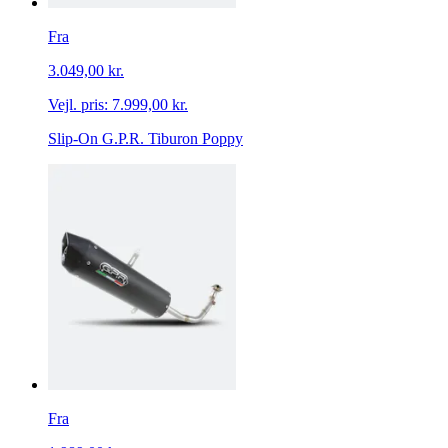
Fra
3.049,00 kr.
Vejl. pris:
7.999,00 kr.
Slip-On G.P.R. Tiburon Poppy
Fra