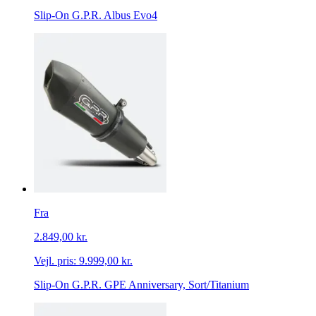
Slip-On G.P.R. Albus Evo4
Fra
2.849,00 kr.
Vejl. pris:
9.999,00 kr.
Slip-On G.P.R. GPE Anniversary, Sort/Titanium