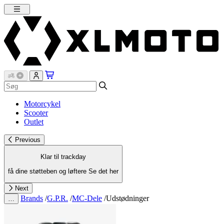
Motorcykel
Scooter
Outlet
Previous
Klar til trackday
få dine støtteben og løftere
Se det her
Next
Brands
/
G.P.R.
/
MC-Dele
/
Udstødninger
…