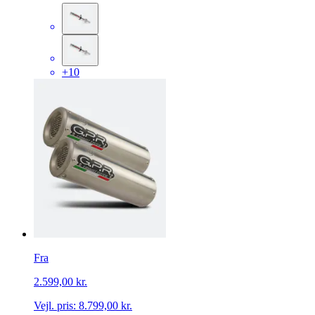
+10
Fra
2.599,00 kr.
Vejl. pris:
8.799,00 kr.