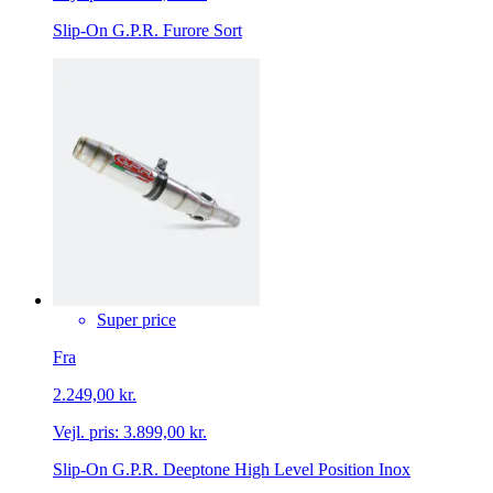
Slip-On G.P.R. Furore Sort
Super price
Fra
2.249,00 kr.
Vejl. pris:
3.899,00 kr.
Slip-On G.P.R. Deeptone High Level Position Inox