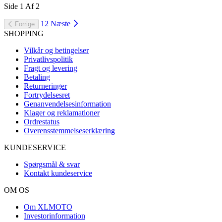
Side
1
Af
2
1
2
Næste
Forrige
SHOPPING
Vilkår og betingelser
Privatlivspolitik
Fragt og levering
Betaling
Returneringer
Fortrydelsesret
Genanvendelsesinformation
Klager og reklamationer
Ordrestatus
Overensstemmelseserklæring
KUNDESERVICE
Spørgsmål & svar
Kontakt kundeservice
OM OS
Om XLMOTO
Investorinformation