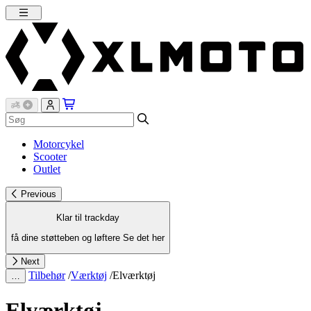
Motorcykel
Scooter
Outlet
Previous
Klar til trackday
få dine støtteben og løftere
Se det her
Next
Tilbehør
/
Værktøj
/
Elværktøj
…
Elværktøj