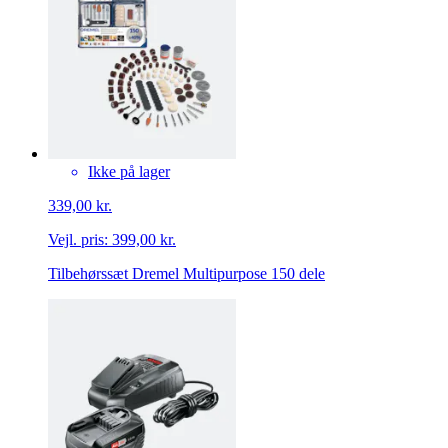
Ikke på lager
339,00 kr.
Vejl. pris:
399,00 kr.
Tilbehørssæt Dremel Multipurpose 150 dele