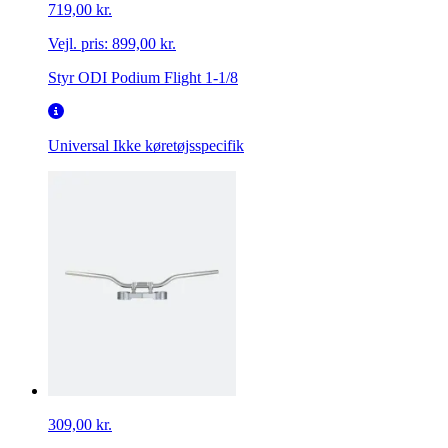
719,00 kr.
Vejl. pris:
899,00 kr.
Styr ODI Podium Flight 1-1/8
Universal
Ikke køretøjsspecifik
309,00 kr.