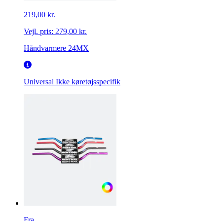
219,00 kr.
Vejl. pris:
279,00 kr.
Håndvarmere 24MX
Universal
Ikke køretøjsspecifik
Fra