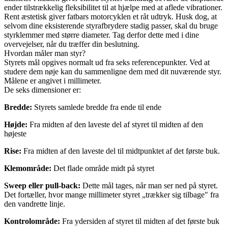
ender tilstrækkelig fleksibilitet til at hjælpe med at aflede vibrationer.
Rent æstetisk giver fatbars motorcyklen et råt udtryk. Husk dog, at
selvom dine eksisterende styrafbrydere stadig passer, skal du bruge
styrklemmer med større diameter. Tag derfor dette med i dine
overvejelser, når du træffer din beslutning.
Hvordan måler man styr?
Styrets mål opgives normalt ud fra seks referencepunkter. Ved at
studere dem nøje kan du sammenligne dem med dit nuværende styr.
Målene er angivet i millimeter.
De seks dimensioner er:
Bredde:
Styrets samlede bredde fra ende til ende
Højde:
Fra midten af den laveste del af styret til midten af den
højeste
Rise:
Fra midten af den laveste del til midtpunktet af det første buk.
Klemområde:
Det flade område midt på styret
Sweep eller pull-back:
Dette mål tages, når man ser ned på styret.
Det fortæller, hvor mange millimeter styret „trækker sig tilbage" fra
den vandrette linje.
Kontrolområde:
Fra ydersiden af styret til midten af det første buk