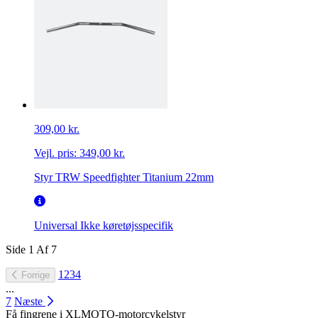
309,00 kr.
Vejl. pris:
349,00 kr.
Styr TRW Speedfighter Titanium 22mm
Universal
Ikke køretøjsspecifik
Side
1
Af
7
1
2
3
4
Forrige
...
7
Næste
Få fingrene i XLMOTO-motorcykelstyr