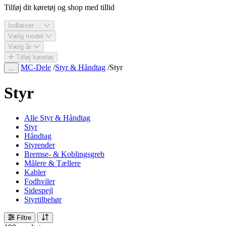
Tilføj dit køretøj og shop med tillid
Indlæser ...
Vælg model
Vælg år
Tilføj køretøj
MC-Dele
/
Styr & Håndtag
/
Styr
…
Styr
Alle Styr & Håndtag
Styr
Håndtag
Styrender
Bremse- & Koblingsgreb
Målere & Tællere
Kabler
Fodhviler
Sidespejl
Styrtilbehør
Filtre