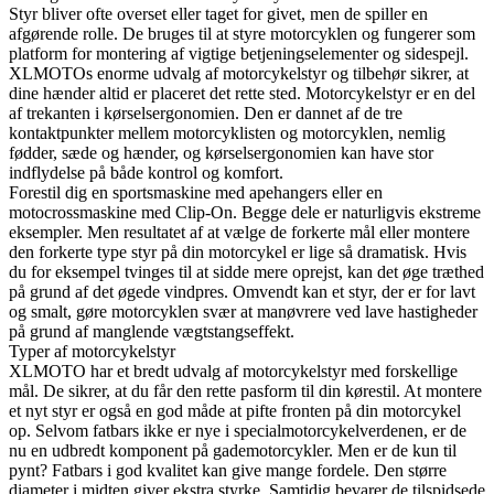
Styr bliver ofte overset eller taget for givet, men de spiller en
afgørende rolle. De bruges til at styre motorcyklen og fungerer som
platform for montering af vigtige betjeningselementer og sidespejl.
XLMOTOs enorme udvalg af motorcykelstyr og tilbehør sikrer, at
dine hænder altid er placeret det rette sted. Motorcykelstyr er en del
af trekanten i kørselsergonomien. Den er dannet af de tre
kontaktpunkter mellem motorcyklisten og motorcyklen, nemlig
fødder, sæde og hænder, og kørselsergonomien kan have stor
indflydelse på både kontrol og komfort.
Forestil dig en sportsmaskine med apehangers eller en
motocrossmaskine med Clip-On. Begge dele er naturligvis ekstreme
eksempler. Men resultatet af at vælge de forkerte mål eller montere
den forkerte type styr på din motorcykel er lige så dramatisk. Hvis
du for eksempel tvinges til at sidde mere oprejst, kan det øge træthed
på grund af det øgede vindpres. Omvendt kan et styr, der er for lavt
og smalt, gøre motorcyklen svær at manøvrere ved lave hastigheder
på grund af manglende vægtstangseffekt.
Typer af motorcykelstyr
XLMOTO har et bredt udvalg af motorcykelstyr med forskellige
mål. De sikrer, at du får den rette pasform til din kørestil. At montere
et nyt styr er også en god måde at pifte fronten på din motorcykel
op. Selvom fatbars ikke er nye i specialmotorcykelverdenen, er de
nu en udbredt komponent på gademotorcykler. Men er de kun til
pynt? Fatbars i god kvalitet kan give mange fordele. Den større
diameter i midten giver ekstra styrke. Samtidig bevarer de tilspidsede