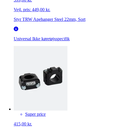
Vejl. pris:
449,00 kr.
Styr TRW Apehanger Steel 22mm, Sort
Universal
Ikke køretøjsspecifik
Super price
415,00 kr.