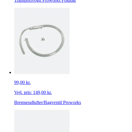
Transportvogn Proworks Foldbar
99,00 kr.
Vejl. pris:
149,00 kr.
Bremseudlufter/Bagventil Proworks