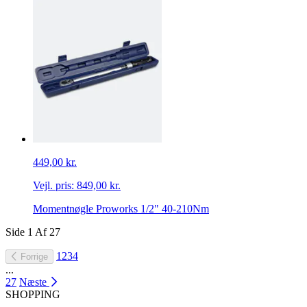
449,00 kr.
Vejl. pris:
849,00 kr.
Momentnøgle Proworks 1/2" 40-210Nm
Side
1
Af
27
1
2
3
4
Forrige
...
27
Næste
SHOPPING