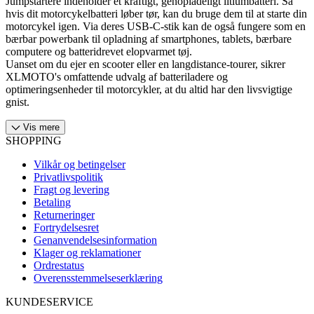
Jumpstartere indeholder et kraftigt, genopladeligt litiumbatteri. Så
hvis dit motorcykelbatteri løber tør, kan du bruge dem til at starte din
motorcykel igen. Via deres USB-C-stik kan de også fungere som en
bærbar powerbank til opladning af smartphones, tablets, bærbare
computere og batteridrevet elopvarmet tøj.
Uanset om du ejer en scooter eller en langdistance-tourer, sikrer
XLMOTO's omfattende udvalg af batteriladere og
optimeringsenheder til motorcykler, at du altid har den livsvigtige
gnist.
Vis mere
SHOPPING
Vilkår og betingelser
Privatlivspolitik
Fragt og levering
Betaling
Returneringer
Fortrydelsesret
Genanvendelsesinformation
Klager og reklamationer
Ordrestatus
Overensstemmelseserklæring
KUNDESERVICE