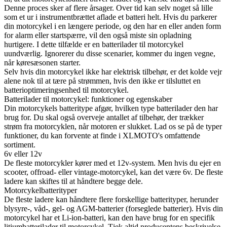
Denne proces sker af flere årsager. Over tid kan selv noget så lille
som et ur i instrumentbrættet aflade et batteri helt. Hvis du parkerer
din motorcykel i en længere periode, og den har en eller anden form
for alarm eller startspærre, vil den også miste sin opladning
hurtigere. I dette tilfælde er en batterilader til motorcykel
uundværlig. Ignorerer du disse scenarier, kommer du ingen vegne,
når køresæsonen starter.
Selv hvis din motorcykel ikke har elektrisk tilbehør, er det kolde vejr
alene nok til at tære på strømmen, hvis den ikke er tilsluttet en
batterioptimeringsenhed til motorcykel.
Batterilader til motorcykel: funktioner og egenskaber
Din motorcykels batteritype afgør, hvilken type batterilader den har
brug for. Du skal også overveje antallet af tilbehør, der trækker
strøm fra motorcyklen, når motoren er slukket. Lad os se på de typer
funktioner, du kan forvente at finde i XLMOTO's omfattende
sortiment.
6v eller 12v
De fleste motorcykler kører med et 12v-system. Men hvis du ejer en
scooter, offroad- eller vintage-motorcykel, kan det være 6v. De fleste
ladere kan skiftes til at håndtere begge dele.
Motorcykelbatterityper
De fleste ladere kan håndtere flere forskellige batterityper, herunder
blysyre-, våd-, gel- og AGM-batterier (forseglede batterier). Hvis din
motorcykel har et Li-ion-batteri, kan den have brug for en specifik
litiumbatterilader til motorcykel. Tjek altid producentens beskrivelse