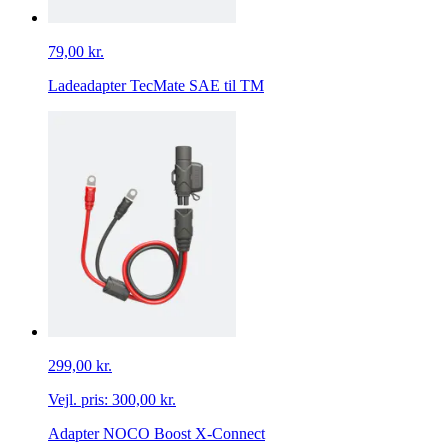
79,00 kr.
Ladeadapter TecMate SAE til TM
299,00 kr.
Vejl. pris:
300,00 kr.
Adapter NOCO Boost X-Connect