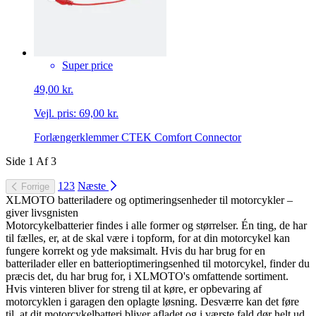
Super price
49,00 kr.
Vejl. pris:
69,00 kr.
Forlængerklemmer CTEK Comfort Connector
Side
1
Af
3
1
2
3
Næste
Forrige
XLMOTO batteriladere og optimeringsenheder til motorcykler –
giver livsgnisten
Motorcykelbatterier findes i alle former og størrelser. Én ting, de har
til fælles, er, at de skal være i topform, for at din motorcykel kan
fungere korrekt og yde maksimalt. Hvis du har brug for en
batterilader eller en batterioptimeringsenhed til motorcykel, finder du
præcis det, du har brug for, i XLMOTO's omfattende sortiment.
Hvis vinteren bliver for streng til at køre, er opbevaring af
motorcyklen i garagen den oplagte løsning. Desværre kan det føre
til, at dit motorcykelbatteri bliver afladet og i værste fald dør helt ud.