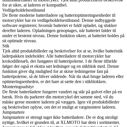
for at sikre, at laderen er kompatibel.
Vedligeholdelsestilstand
De fleste moderne batteriladere og batterioptimeringsenheder til
motorcykler har en vedligeholdelsestilstand. Denne indbyggede
software registrerer, hvornår batteriet er fuldt opladet, og slukker
derefter laderen. Opladningen genoptages, når batteriet falder til
under et bestemt niveau. Denne funktion sikrer, at batteriet holdes på
sit optimale niveau.
Stik
Tjek altid produktbilleder og beskrivelser for at se, hvilke batteristik
laderpakken indeholder. Alle batteriladere til motorcykler har
krokodillenæb, der fastgøres til batteripolerne. I de fleste tilfælde
følger der også et ekstra sæt ledninger og en stikblok med. Denne
funktion giver dig mulighed for at skrue ledningerne fast på
batteripolerne, så de bliver siddende. Når du skal bruge laderen eller
optimeringsenheden, er det bare at sætte den i stikblokken.
Monteringsudstyr
De fleste batteriladere fungerer vandret og står på gulvet eller på en
bænk. Hvis du parkerer din motorcykel det samme sted, vil du
måske gerne montere laderen på væggen. Igen vil produktbilleder
og beskrivelser oplyse, om det er muligt at vægmontere laderen.
Jumpstartere
Jumpstartere er strengt taget ikke batteriladere. De er dog utroligt
nyttige, hvilket er grunden til, at XLMOTO har dem i sortimentet.