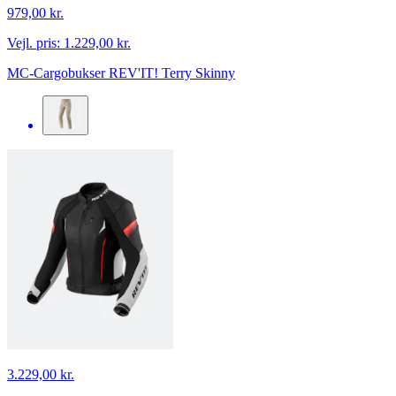
979,00 kr.
Vejl. pris:
1.229,00 kr.
MC-Cargobukser REV'IT! Terry Skinny
3.229,00 kr.