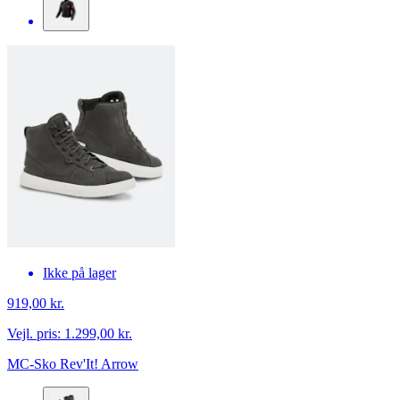
Ikke på lager
919,00 kr.
Vejl. pris:
1.299,00 kr.
MC-Sko Rev'It! Arrow