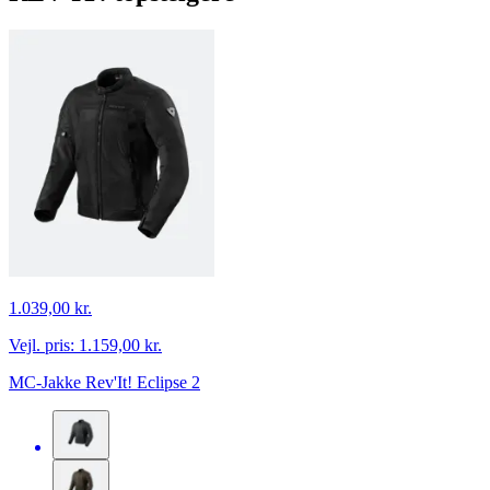
1.039,00 kr.
Vejl. pris:
1.159,00 kr.
MC-Jakke Rev'It! Eclipse 2