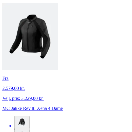
Fra
2.579,00 kr.
Vejl. pris:
3.229,00 kr.
MC-Jakke Rev'It! Xena 4 Dame