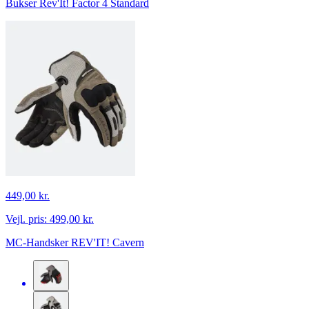
Bukser Rev'It! Factor 4 Standard
449,00 kr.
Vejl. pris:
499,00 kr.
MC-Handsker REV'IT! Cavern