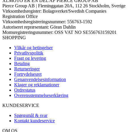
XLMOTO ER EN DEL AF PIERCE GROUP AB
Pierce Group AB | Fleminggatan 20A, 112 26 Stockholm, Sverige
Virksomhedsregister: Bolagsverket/Swedish Companies
Registration Office
Virksomhedsregistreringsnummer: 556763-1592
Autoriseret repræsentant: Göran Dahlin
Momsregistreringsnummer: OSS VAT NO SE556763159201
SHOPPING
Vilkår og betingelser
Privatlivspolitik
Fragt og levering
Betaling
Returneringer
Fortrydelsesret
Genanvendelsesinformation
Klager og reklamationer
Ordrestatus
Overensstemmelseserklæring
KUNDESERVICE
Spørgsmål & svar
Kontakt kundeservice
OM OS