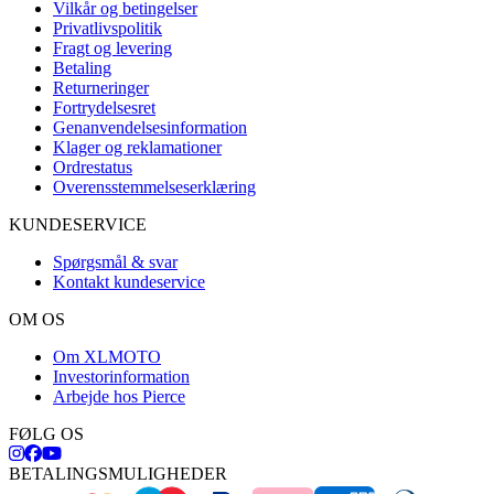
Vilkår og betingelser
Privatlivspolitik
Fragt og levering
Betaling
Returneringer
Fortrydelsesret
Genanvendelsesinformation
Klager og reklamationer
Ordrestatus
Overensstemmelseserklæring
KUNDESERVICE
Spørgsmål & svar
Kontakt kundeservice
OM OS
Om XLMOTO
Investorinformation
Arbejde hos Pierce
FØLG OS
BETALINGSMULIGHEDER