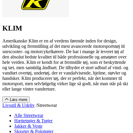
KLIM
Amerikanske Klim er en af verdens førende inden for design,
udvikling og fremstilling af det mest avancerede motorsportstøj til
snescooter- og motorcykelkørere. De har i mange år leveret tøj af
den absolut bedste kvalitet til både professionelle og amatører over
hele verden. Klim er kendt for at fremstille tøj, som er beskyttende
og tæt, men samtidig åndbart. De tilbyder et stort udbud af vind- og
vandtæt overtøj, undertøj, der er vandafvisende, hjelme, støvler og
handsker. Klim producerer tøj, der er perfekt, når det kommer til
motorsport, men selvfølgelig virker lige så godt, når man står på ski
eller lange vinter vandreture.
Læs mere
Livsstil & Udeliv
/
Streetwear
Alle Streetwear
Hættetrøjer & Trøjer
Jakker & Veste
Skjorter & Polotrøjer