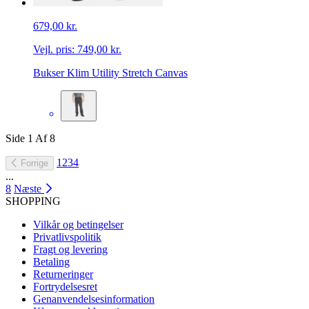
679,00 kr.
Vejl. pris:
749,00 kr.
Bukser Klim Utility Stretch Canvas
Side
1
Af
8
1
2
3
4
Forrige
...
8
Næste
SHOPPING
Vilkår og betingelser
Privatlivspolitik
Fragt og levering
Betaling
Returneringer
Fortrydelsesret
Genanvendelsesinformation