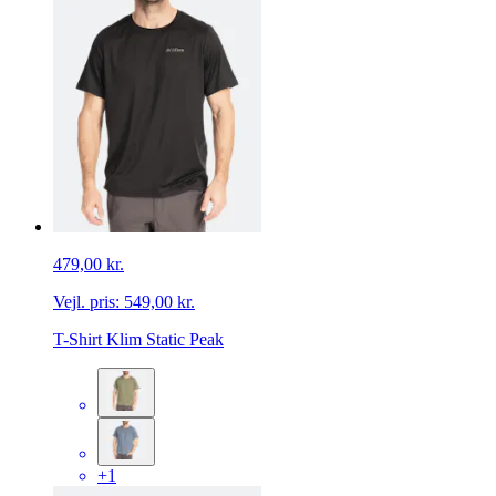
479,00 kr.
Vejl. pris:
549,00 kr.
T-Shirt Klim Static Peak
+1