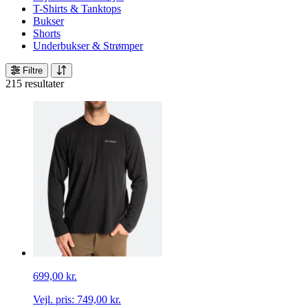
T-Shirts & Tanktops
Bukser
Shorts
Underbukser & Strømper
Filtre
215 resultater
699,00 kr.
Vejl. pris:
749,00 kr.