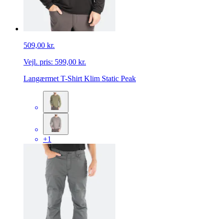
509,00 kr.
Vejl. pris:
599,00 kr.
Langærmet T-Shirt Klim Static Peak
+1