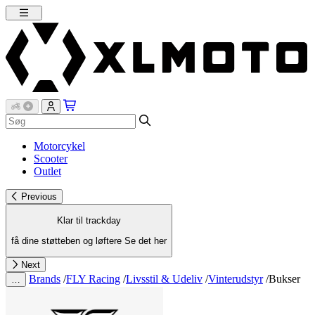
Motorcykel
Scooter
Outlet
Previous
Klar til trackday
få dine støtteben og løftere
Se det her
Next
Brands
/
FLY Racing
/
Livsstil & Udeliv
/
Vinterudstyr
/
Bukser
…