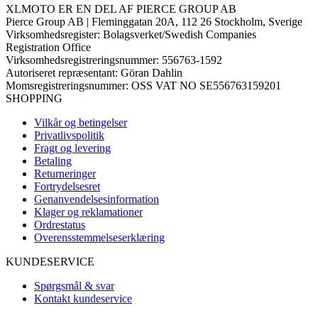
XLMOTO ER EN DEL AF PIERCE GROUP AB
Pierce Group AB | Fleminggatan 20A, 112 26 Stockholm, Sverige
Virksomhedsregister: Bolagsverket/Swedish Companies
Registration Office
Virksomhedsregistreringsnummer: 556763-1592
Autoriseret repræsentant: Göran Dahlin
Momsregistreringsnummer: OSS VAT NO SE556763159201
SHOPPING
Vilkår og betingelser
Privatlivspolitik
Fragt og levering
Betaling
Returneringer
Fortrydelsesret
Genanvendelsesinformation
Klager og reklamationer
Ordrestatus
Overensstemmelseserklæring
KUNDESERVICE
Spørgsmål & svar
Kontakt kundeservice