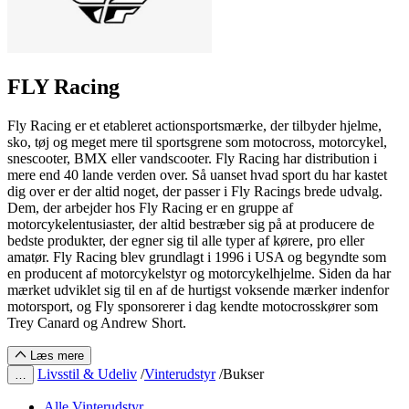
FLY Racing
Fly Racing er et etableret actionsportsmærke, der tilbyder hjelme,
sko, tøj og meget mere til sportsgrene som motocross, motorcykel,
snescooter, BMX eller vandscooter. Fly Racing har distribution i
mere end 40 lande verden over. Så uanset hvad sport du har kastet
dig over er der altid noget, der passer i Fly Racings brede udvalg.
Dem, der arbejder hos Fly Racing er en gruppe af
motorcykelentusiaster, der altid bestræber sig på at producere de
bedste produkter, der egner sig til alle typer af kørere, pro eller
amatør. Fly Racing blev grundlagt i 1996 i USA og begyndte som
en producent af motorcykelstyr og motorcykelhjelme. Siden da har
mærket udviklet sig til en af de hurtigst voksende mærker indenfor
motorsport, og Fly sponsorerer i dag kendte motocrosskører som
Trey Canard og Andrew Short.
Læs mere
Livsstil & Udeliv
/
Vinterudstyr
/
Bukser
…
Alle Vinterudstyr