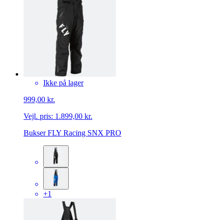
Ikke på lager
999,00 kr.
Vejl. pris:
1.899,00 kr.
Bukser FLY Racing SNX PRO
+1