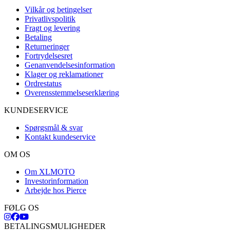
Vilkår og betingelser
Privatlivspolitik
Fragt og levering
Betaling
Returneringer
Fortrydelsesret
Genanvendelsesinformation
Klager og reklamationer
Ordrestatus
Overensstemmelseserklæring
KUNDESERVICE
Spørgsmål & svar
Kontakt kundeservice
OM OS
Om XLMOTO
Investorinformation
Arbejde hos Pierce
FØLG OS
BETALINGSMULIGHEDER