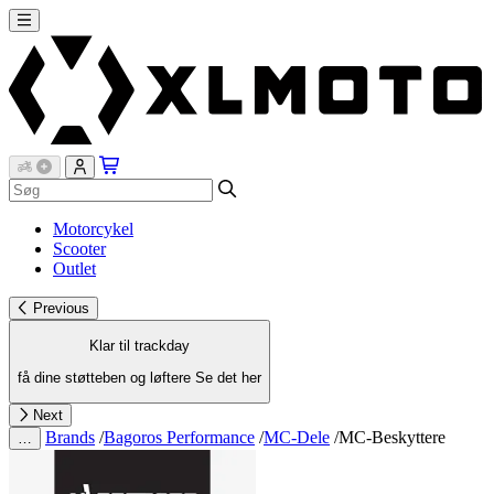
Motorcykel
Scooter
Outlet
Previous
Klar til trackday
få dine støtteben og løftere
Se det her
Next
Brands
/
Bagoros Performance
/
MC-Dele
/
MC-Beskyttere
…