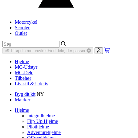
Motorcykel
Scooter
Outlet
Tilføj din motorcykel
Find dele, der passer
Hjelme
MC-Udstyr
MC-Dele
Tilbehør
Livsstil & Udeliv
Byg dit kit
NY
Mærker
Hjelme
Integralhjelme
Flip-Up Hjelme
Pilothjelme
Adventurehjelme
Offroadhjelme