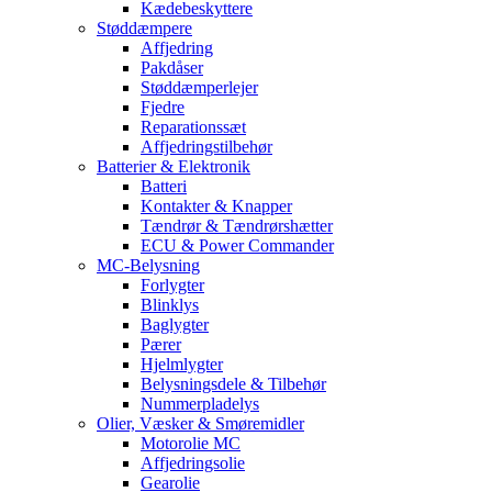
Kædebeskyttere
Støddæmpere
Affjedring
Pakdåser
Støddæmperlejer
Fjedre
Reparationssæt
Affjedringstilbehør
Batterier & Elektronik
Batteri
Kontakter & Knapper
Tændrør & Tændrørshætter
ECU & Power Commander
MC-Belysning
Forlygter
Blinklys
Baglygter
Pærer
Hjelmlygter
Belysningsdele & Tilbehør
Nummerpladelys
Olier, Væsker & Smøremidler
Motorolie MC
Affjedringsolie
Gearolie