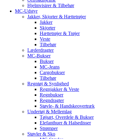
Hjelmvisirer & Tilbehør
MC-Udstyr
Jakker, Skjorter & Hættetrøjer
Jakker
Skjorter
Hættetrøjer & Trøjer
Veste
Tilbehør
Læderdragter
MC-Bukser
Bukser
MC-Jeans
Cargobukser
Tilbehør
Regntøj & Synlighed
Regnjakker & Veste
Regnbukser
Regndragter
Støvle- & Handskeovertræk
Undertøj & Mellemlag
Tøjsæt, Overdele & Bukser
Elefanthuer & Halsedisser
Strømper
Støvler & Sko