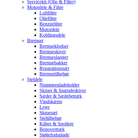
Servicekit (Olie & Filter)
Motordele & Filtre
Luftfiltre
Oliefiltre
Benzinfiltre
Motordele
Koblingsdele
Bremser
Bremseklodser
Bremseskiver
Bremseslanger
Bremsebakker
Reparationssæt
Bremsetilbehør
Steldele
Nummerpladeholder
Skruer & Spændeskiver
Sæder & Sædebetræk
Vindskærm
Lejer
Skruesæt
Steltilbehør
Kåber & Spoilere
Benovertræk
Støttefodsplade