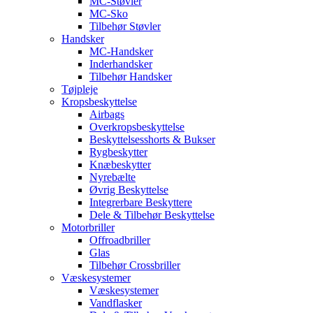
MC-Støvler
MC-Sko
Tilbehør Støvler
Handsker
MC-Handsker
Inderhandsker
Tilbehør Handsker
Tøjpleje
Kropsbeskyttelse
Airbags
Overkropsbeskyttelse
Beskyttelsesshorts & Bukser
Rygbeskytter
Knæbeskytter
Nyrebælte
Øvrig Beskyttelse
Integrerbare Beskyttere
Dele & Tilbehør Beskyttelse
Motorbriller
Offroadbriller
Glas
Tilbehør Crossbriller
Væskesystemer
Væskesystemer
Vandflasker