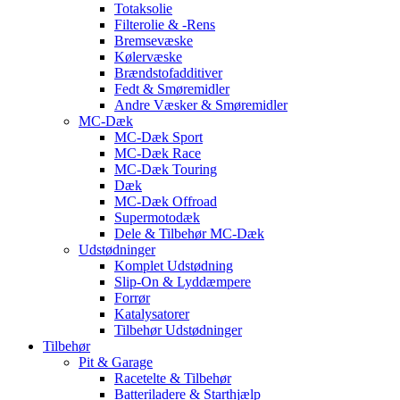
Totaksolie
Filterolie & -Rens
Bremsevæske
Kølervæske
Brændstofadditiver
Fedt & Smøremidler
Andre Væsker & Smøremidler
MC-Dæk
MC-Dæk Sport
MC-Dæk Race
MC-Dæk Touring
Dæk
MC-Dæk Offroad
Supermotodæk
Dele & Tilbehør MC-Dæk
Udstødninger
Komplet Udstødning
Slip-On & Lyddæmpere
Forrør
Katalysatorer
Tilbehør Udstødninger
Tilbehør
Pit & Garage
Racetelte & Tilbehør
Batteriladere & Starthjælp