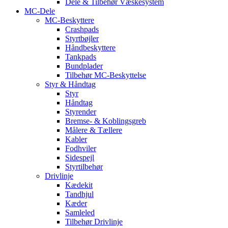
Dele & Tilbehør Væskesystem
MC-Dele
MC-Beskyttere
Crashpads
Styrtbøjler
Håndbeskyttere
Tankpads
Bundplader
Tilbehør MC-Beskyttelse
Styr & Håndtag
Styr
Håndtag
Styrender
Bremse- & Koblingsgreb
Målere & Tællere
Kabler
Fodhviler
Sidespejl
Styrtilbehør
Drivlinje
Kædekit
Tandhjul
Kæder
Samleled
Tilbehør Drivlinje