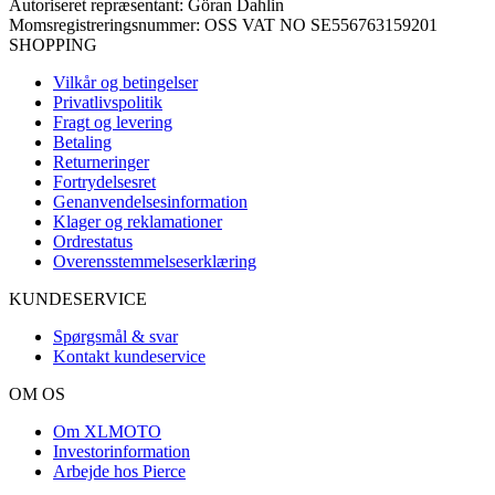
Autoriseret repræsentant: Göran Dahlin
Momsregistreringsnummer: OSS VAT NO SE556763159201
SHOPPING
Vilkår og betingelser
Privatlivspolitik
Fragt og levering
Betaling
Returneringer
Fortrydelsesret
Genanvendelsesinformation
Klager og reklamationer
Ordrestatus
Overensstemmelseserklæring
KUNDESERVICE
Spørgsmål & svar
Kontakt kundeservice
OM OS
Om XLMOTO
Investorinformation
Arbejde hos Pierce