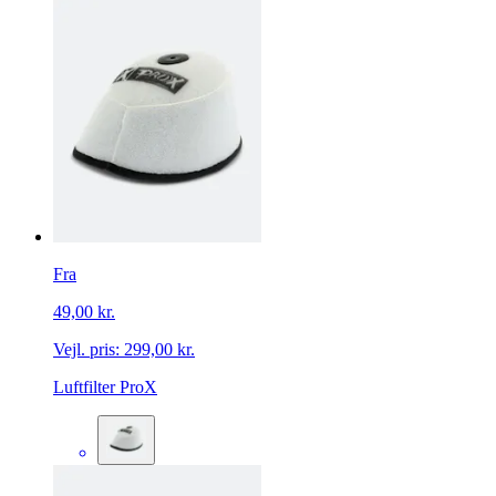
Fra
49,00 kr.
Vejl. pris:
299,00 kr.
Luftfilter ProX