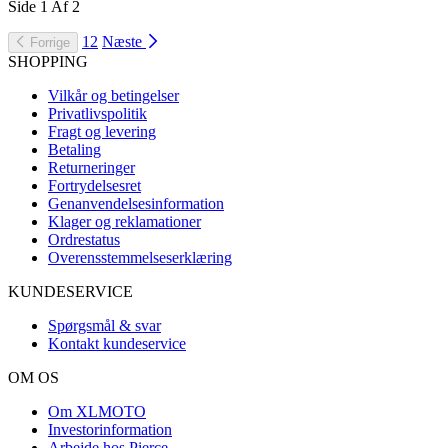
Side
1
Af
2
1
2
Næste
Forrige
SHOPPING
Vilkår og betingelser
Privatlivspolitik
Fragt og levering
Betaling
Returneringer
Fortrydelsesret
Genanvendelsesinformation
Klager og reklamationer
Ordrestatus
Overensstemmelseserklæring
KUNDESERVICE
Spørgsmål & svar
Kontakt kundeservice
OM OS
Om XLMOTO
Investorinformation
Arbejde hos Pierce