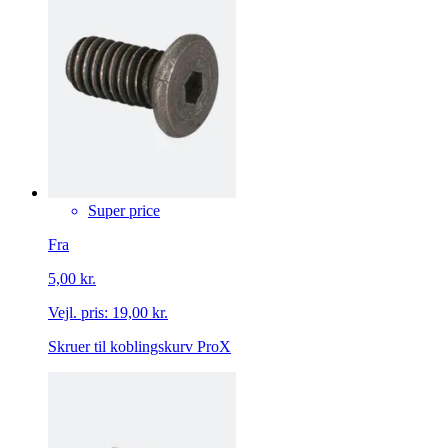
Super price
Fra
5,00 kr.
Vejl. pris:
19,00 kr.
Skruer til koblingskurv ProX