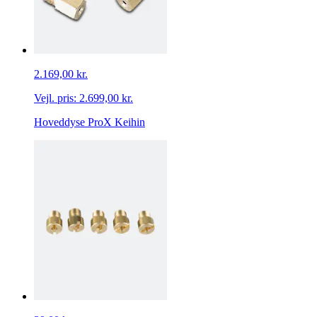
2.169,00 kr.
Vejl. pris:
2.699,00 kr.
Hoveddyse ProX Keihin