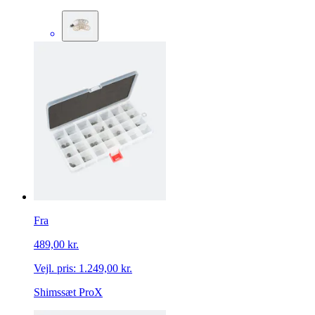
Fra
489,00 kr.
Vejl. pris:
1.249,00 kr.
Shimssæt ProX