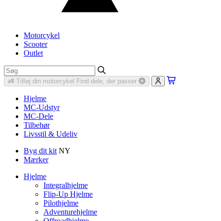
Motorcykel
Scooter
Outlet
Tilføj din motorcykel
Find dele, der passer
Hjelme
MC-Udstyr
MC-Dele
Tilbehør
Livsstil & Udeliv
Byg dit kit
NY
Mærker
Hjelme
Integralhjelme
Flip-Up Hjelme
Pilothjelme
Adventurehjelme
Offroadhjelme