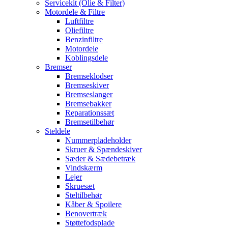
Servicekit (Olie & Filter)
Motordele & Filtre
Luftfiltre
Oliefiltre
Benzinfiltre
Motordele
Koblingsdele
Bremser
Bremseklodser
Bremseskiver
Bremseslanger
Bremsebakker
Reparationssæt
Bremsetilbehør
Steldele
Nummerpladeholder
Skruer & Spændeskiver
Sæder & Sædebetræk
Vindskærm
Lejer
Skruesæt
Steltilbehør
Kåber & Spoilere
Benovertræk
Støttefodsplade