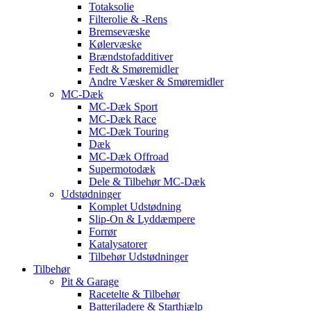
Totaksolie
Filterolie & -Rens
Bremsevæske
Kølervæske
Brændstofadditiver
Fedt & Smøremidler
Andre Væsker & Smøremidler
MC-Dæk
MC-Dæk Sport
MC-Dæk Race
MC-Dæk Touring
Dæk
MC-Dæk Offroad
Supermotodæk
Dele & Tilbehør MC-Dæk
Udstødninger
Komplet Udstødning
Slip-On & Lyddæmpere
Forrør
Katalysatorer
Tilbehør Udstødninger
Tilbehør
Pit & Garage
Racetelte & Tilbehør
Batteriladere & Starthjælp