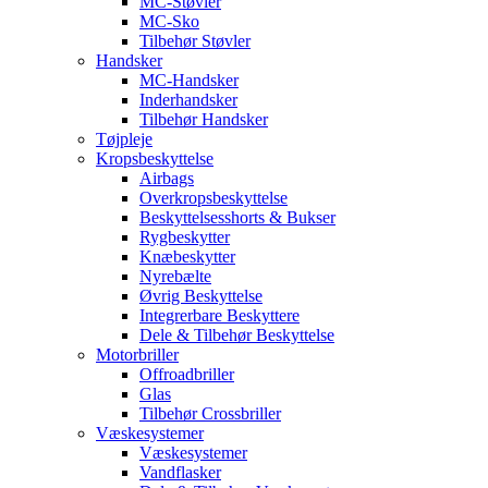
MC-Støvler
MC-Sko
Tilbehør Støvler
Handsker
MC-Handsker
Inderhandsker
Tilbehør Handsker
Tøjpleje
Kropsbeskyttelse
Airbags
Overkropsbeskyttelse
Beskyttelsesshorts & Bukser
Rygbeskytter
Knæbeskytter
Nyrebælte
Øvrig Beskyttelse
Integrerbare Beskyttere
Dele & Tilbehør Beskyttelse
Motorbriller
Offroadbriller
Glas
Tilbehør Crossbriller
Væskesystemer
Væskesystemer
Vandflasker