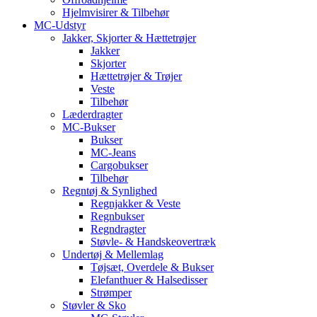
Hjelmvisirer & Tilbehør
MC-Udstyr
Jakker, Skjorter & Hættetrøjer
Jakker
Skjorter
Hættetrøjer & Trøjer
Veste
Tilbehør
Læderdragter
MC-Bukser
Bukser
MC-Jeans
Cargobukser
Tilbehør
Regntøj & Synlighed
Regnjakker & Veste
Regnbukser
Regndragter
Støvle- & Handskeovertræk
Undertøj & Mellemlag
Tøjsæt, Overdele & Bukser
Elefanthuer & Halsedisser
Strømper
Støvler & Sko