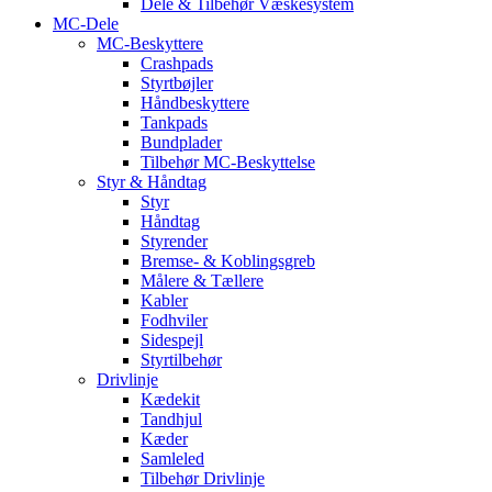
Dele & Tilbehør Væskesystem
MC-Dele
MC-Beskyttere
Crashpads
Styrtbøjler
Håndbeskyttere
Tankpads
Bundplader
Tilbehør MC-Beskyttelse
Styr & Håndtag
Styr
Håndtag
Styrender
Bremse- & Koblingsgreb
Målere & Tællere
Kabler
Fodhviler
Sidespejl
Styrtilbehør
Drivlinje
Kædekit
Tandhjul
Kæder
Samleled
Tilbehør Drivlinje