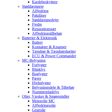
Kædebeskyttere
Støddæmpere
Affjedring
Pakdåser
Støddæmperlejer
Fjedre
Reparationssæt
Affjedringstilbehør
Batterier & Elektronik
Batteri
Kontakter & Knapper
Tændrør & Tændrørshætter
ECU & Power Commander
MC-Belysning
Forlygter
Blinklys
Baglygter
Pærer
Hjelmlygter
Belysningsdele & Tilbehør
Nummerpladelys
Olier, Væsker & Smøremidler
Motorolie MC
Affjedringsolie
Gearolie