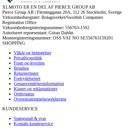
XLMOTO ER EN DEL AF PIERCE GROUP AB
Pierce Group AB | Fleminggatan 20A, 112 26 Stockholm, Sverige
Virksomhedsregister: Bolagsverket/Swedish Companies
Registration Office
Virksomhedsregistreringsnummer: 556763-1592
Autoriseret repræsentant: Göran Dahlin
Momsregistreringsnummer: OSS VAT NO SE556763159201
SHOPPING
Vilkår og betingelser
Privatlivspolitik
Fragt og levering
Betaling
Returneringer
Fortrydelsesret
Genanvendelsesinformation
Klager og reklamationer
Ordrestatus
Overensstemmelseserklæring
KUNDESERVICE
Spørgsmål & svar
Kontakt kundeservice