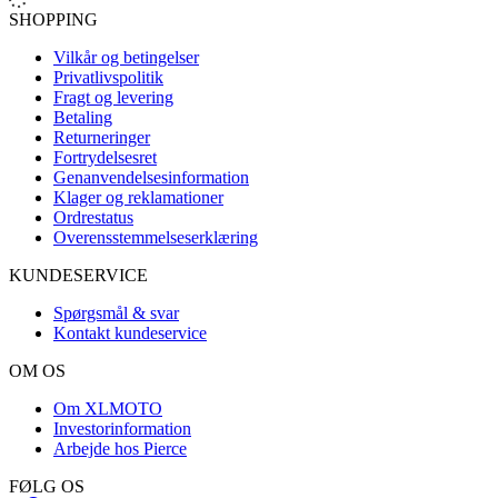
SHOPPING
Vilkår og betingelser
Privatlivspolitik
Fragt og levering
Betaling
Returneringer
Fortrydelsesret
Genanvendelsesinformation
Klager og reklamationer
Ordrestatus
Overensstemmelseserklæring
KUNDESERVICE
Spørgsmål & svar
Kontakt kundeservice
OM OS
Om XLMOTO
Investorinformation
Arbejde hos Pierce
FØLG OS