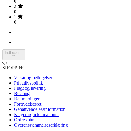
0
2
0
1
0
Indlæser...
SHOPPING
Vilkår og betingelser
Privatlivspolitik
Fragt og levering
Betaling
Returneringer
Fortrydelsesret
Genanvendelsesinformation
Klager og reklamationer
Ordrestatus
Overensstemmelseserklæring