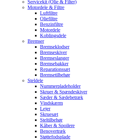
Servicekit (Olie & Filter)
Motordele & Filtre
Luftfiltre
Oliefiltre
Benzinfiltre
Motordele
Koblingsdele
Bremser
Bremseklodser
Bremseskiver
Bremseslanger
Bremsebakker
Reparationssæt
Bremsetilbehør
Steldele
Nummerpladeholder
Skruer & Spændeskiver
Sæder & Sædebetræk
Vindskærm
Lejer
Skruesæt
Steltilbehør
Kåber & Spoilere
Benovertræk
Støttefodsplade