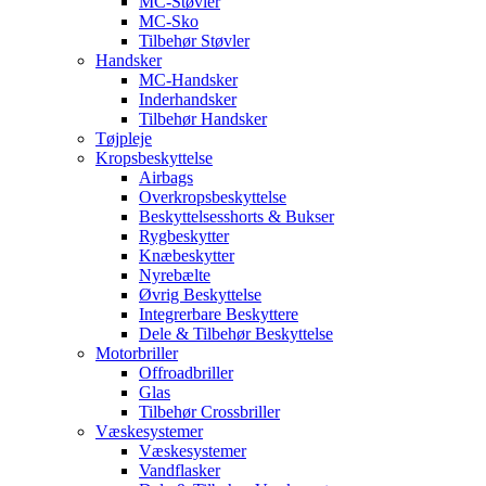
MC-Støvler
MC-Sko
Tilbehør Støvler
Handsker
MC-Handsker
Inderhandsker
Tilbehør Handsker
Tøjpleje
Kropsbeskyttelse
Airbags
Overkropsbeskyttelse
Beskyttelsesshorts & Bukser
Rygbeskytter
Knæbeskytter
Nyrebælte
Øvrig Beskyttelse
Integrerbare Beskyttere
Dele & Tilbehør Beskyttelse
Motorbriller
Offroadbriller
Glas
Tilbehør Crossbriller
Væskesystemer
Væskesystemer
Vandflasker