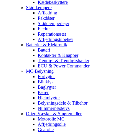
Kædebeskyttere
Støddæmpere
Affjedring
Pakdåser
Støddæmperlejer
Fjedre
Reparationssæt
Affjedringstilbehør
Batterier & Elektronik
Batteri
Kontakter & Knapper
Tændrør & Tændrørshætter
ECU & Power Commander
MC-Belysning
Forlygter
Blinklys
Baglygter
Pærer
Hjelmlygter
Belysningsdele & Tilbehør
Nummerpladelys
Olier, Væsker & Smøremidler
Motorolie MC
Affjedringsolie
Gearolie