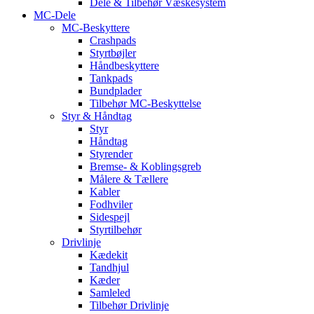
Dele & Tilbehør Væskesystem
MC-Dele
MC-Beskyttere
Crashpads
Styrtbøjler
Håndbeskyttere
Tankpads
Bundplader
Tilbehør MC-Beskyttelse
Styr & Håndtag
Styr
Håndtag
Styrender
Bremse- & Koblingsgreb
Målere & Tællere
Kabler
Fodhviler
Sidespejl
Styrtilbehør
Drivlinje
Kædekit
Tandhjul
Kæder
Samleled
Tilbehør Drivlinje