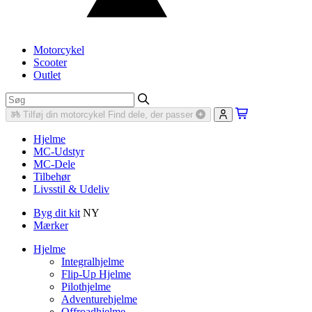
Motorcykel
Scooter
Outlet
Tilføj din motorcykel
Find dele, der passer
Hjelme
MC-Udstyr
MC-Dele
Tilbehør
Livsstil & Udeliv
Byg dit kit
NY
Mærker
Hjelme
Integralhjelme
Flip-Up Hjelme
Pilothjelme
Adventurehjelme
Offroadhjelme