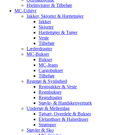
Hjelmvisirer & Tilbehør
MC-Udstyr
Jakker, Skjorter & Hættetrøjer
Jakker
Skjorter
Hættetrøjer & Trøjer
Veste
Tilbehør
Læderdragter
MC-Bukser
Bukser
MC-Jeans
Cargobukser
Tilbehør
Regntøj & Synlighed
Regnjakker & Veste
Regnbukser
Regndragter
Støvle- & Handskeovertræk
Undertøj & Mellemlag
Tøjsæt, Overdele & Bukser
Elefanthuer & Halsedisser
Strømper
Støvler & Sko