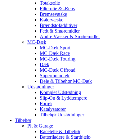
Totaksolie
Filterolie & -Rens
Bremsevæske
Kølervæske
Brændstofadditiver
Fedt & Smøremidler
Andre Væsker & Smøremidler
MC-Dæk
MC-Dæk Sport
MC-Dæk Race
MC-Dæk Touring
Dæk
MC-Dæk Offroad
Supermotodæk
Dele & Tilbehør MC-Dæk
Udstødninger
Komplet Udstødning
Slip-On & Lyddæmpere
Forrør
Katalysatorer
Tilbehør Udstødninger
Tilbehør
Pit & Garage
Racetelte & Tilbehør
Batteriladere & Starthjælp