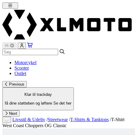
Motorcykel
Scooter
Outlet
Previous
Klar til trackday
få dine støtteben og løftere
Se det her
Next
Livsstil & Udeliv
/
Streetwear
/
T-Shirts & Tanktops
/
T-Shirt
…
West Coast Choppers OG Classic