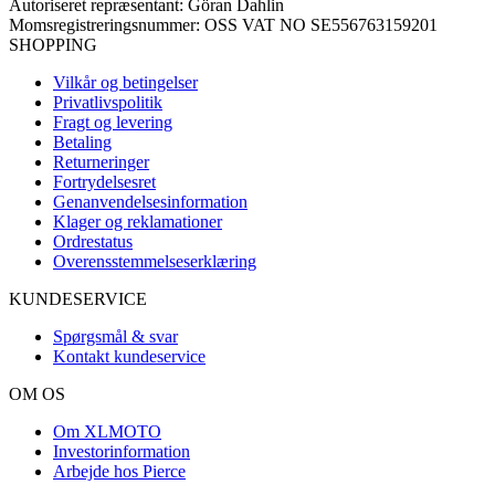
Autoriseret repræsentant: Göran Dahlin
Momsregistreringsnummer: OSS VAT NO SE556763159201
SHOPPING
Vilkår og betingelser
Privatlivspolitik
Fragt og levering
Betaling
Returneringer
Fortrydelsesret
Genanvendelsesinformation
Klager og reklamationer
Ordrestatus
Overensstemmelseserklæring
KUNDESERVICE
Spørgsmål & svar
Kontakt kundeservice
OM OS
Om XLMOTO
Investorinformation
Arbejde hos Pierce