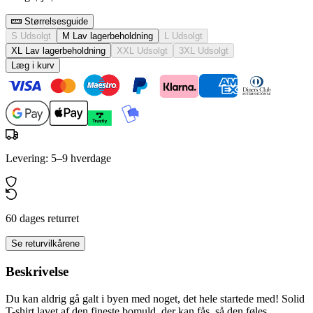
Størrelsesguide
S
Udsolgt
M
Lav lagerbeholdning
L
Udsolgt
XL
Lav lagerbeholdning
XXL
Udsolgt
3XL
Udsolgt
Læg i kurv
Levering: 5–9 hverdage
60 dages returret
Se returvilkårene
Beskrivelse
Du kan aldrig gå galt i byen med noget, det hele startede med! Solid
T-shirt lavet af den fineste bomuld, der kan fås, så den føles