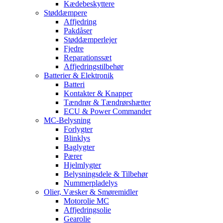
Kædebeskyttere
Støddæmpere
Affjedring
Pakdåser
Støddæmperlejer
Fjedre
Reparationssæt
Affjedringstilbehør
Batterier & Elektronik
Batteri
Kontakter & Knapper
Tændrør & Tændrørshætter
ECU & Power Commander
MC-Belysning
Forlygter
Blinklys
Baglygter
Pærer
Hjelmlygter
Belysningsdele & Tilbehør
Nummerpladelys
Olier, Væsker & Smøremidler
Motorolie MC
Affjedringsolie
Gearolie