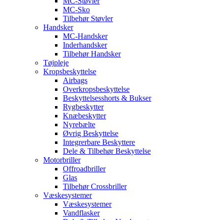
MC-Støvler
MC-Sko
Tilbehør Støvler
Handsker
MC-Handsker
Inderhandsker
Tilbehør Handsker
Tøjpleje
Kropsbeskyttelse
Airbags
Overkropsbeskyttelse
Beskyttelsesshorts & Bukser
Rygbeskytter
Knæbeskytter
Nyrebælte
Øvrig Beskyttelse
Integrerbare Beskyttere
Dele & Tilbehør Beskyttelse
Motorbriller
Offroadbriller
Glas
Tilbehør Crossbriller
Væskesystemer
Væskesystemer
Vandflasker