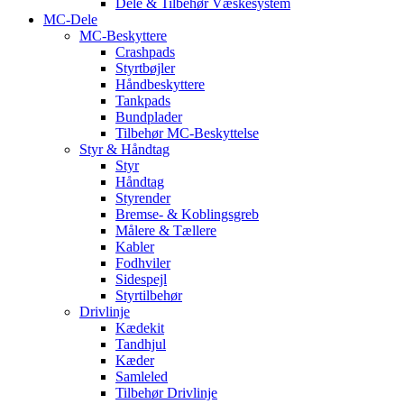
Dele & Tilbehør Væskesystem
MC-Dele
MC-Beskyttere
Crashpads
Styrtbøjler
Håndbeskyttere
Tankpads
Bundplader
Tilbehør MC-Beskyttelse
Styr & Håndtag
Styr
Håndtag
Styrender
Bremse- & Koblingsgreb
Målere & Tællere
Kabler
Fodhviler
Sidespejl
Styrtilbehør
Drivlinje
Kædekit
Tandhjul
Kæder
Samleled
Tilbehør Drivlinje