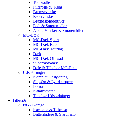
Totaksolie
Filterolie & -Rens
Bremsevæske
Kølervæske
Brændstofadditiver
Fedt & Smøremidler
Andre Væsker & Smøremidler
MC-Dæk
MC-Dæk Sport
MC-Dæk Race
MC-Dæk Touring
Dæk
MC-Dæk Offroad
Supermotodæk
Dele & Tilbehør MC-Dæk
Udstødninger
Komplet Udstødning
Slip-On & Lyddæmpere
Forrør
Katalysatorer
Tilbehør Udstødninger
Tilbehør
Pit & Garage
Racetelte & Tilbehør
Batteriladere & Starthjælp