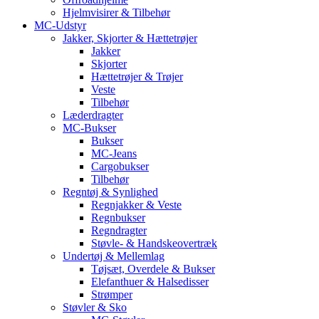
Hjelmvisirer & Tilbehør
MC-Udstyr
Jakker, Skjorter & Hættetrøjer
Jakker
Skjorter
Hættetrøjer & Trøjer
Veste
Tilbehør
Læderdragter
MC-Bukser
Bukser
MC-Jeans
Cargobukser
Tilbehør
Regntøj & Synlighed
Regnjakker & Veste
Regnbukser
Regndragter
Støvle- & Handskeovertræk
Undertøj & Mellemlag
Tøjsæt, Overdele & Bukser
Elefanthuer & Halsedisser
Strømper
Støvler & Sko