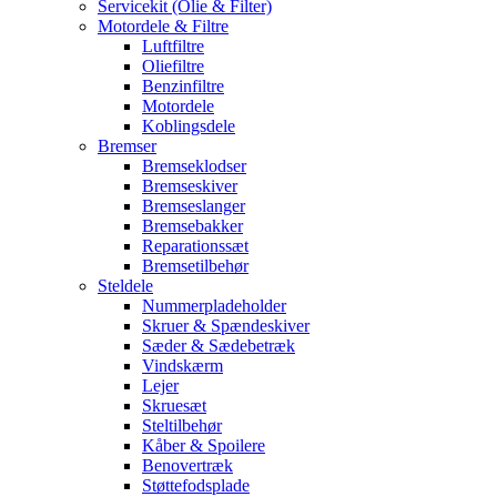
Servicekit (Olie & Filter)
Motordele & Filtre
Luftfiltre
Oliefiltre
Benzinfiltre
Motordele
Koblingsdele
Bremser
Bremseklodser
Bremseskiver
Bremseslanger
Bremsebakker
Reparationssæt
Bremsetilbehør
Steldele
Nummerpladeholder
Skruer & Spændeskiver
Sæder & Sædebetræk
Vindskærm
Lejer
Skruesæt
Steltilbehør
Kåber & Spoilere
Benovertræk
Støttefodsplade