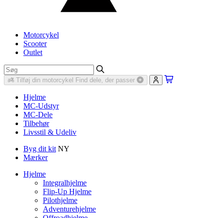
Motorcykel
Scooter
Outlet
Tilføj din motorcykel
Find dele, der passer
Hjelme
MC-Udstyr
MC-Dele
Tilbehør
Livsstil & Udeliv
Byg dit kit
NY
Mærker
Hjelme
Integralhjelme
Flip-Up Hjelme
Pilothjelme
Adventurehjelme
Offroadhjelme