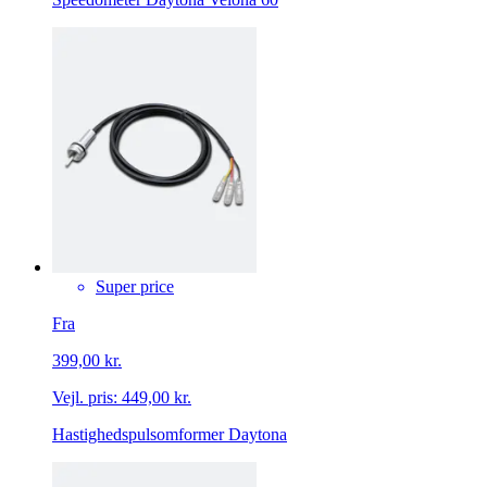
Super price
Fra
399,00 kr.
Vejl. pris:
449,00 kr.
Hastighedspulsomformer Daytona