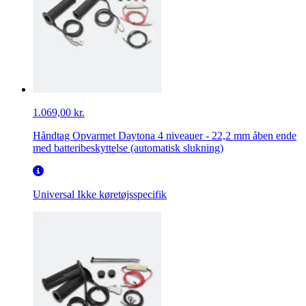
1.069,00 kr.
Håndtag Opvarmet Daytona 4 niveauer - 22,2 mm åben ende
med batteribeskyttelse (automatisk slukning)
Universal
Ikke køretøjsspecifik