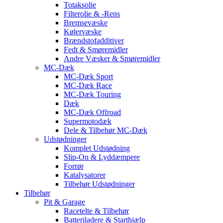
Totaksolie
Filterolie & -Rens
Bremsevæske
Kølervæske
Brændstofadditiver
Fedt & Smøremidler
Andre Væsker & Smøremidler
MC-Dæk
MC-Dæk Sport
MC-Dæk Race
MC-Dæk Touring
Dæk
MC-Dæk Offroad
Supermotodæk
Dele & Tilbehør MC-Dæk
Udstødninger
Komplet Udstødning
Slip-On & Lyddæmpere
Forrør
Katalysatorer
Tilbehør Udstødninger
Tilbehør
Pit & Garage
Racetelte & Tilbehør
Batteriladere & Starthjælp