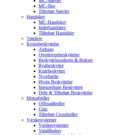
MC-Støvler
MC-Sko
Tilbehør Støvler
Handsker
MC-Handsker
Inderhandsker
Tilbehør Handsker
Tøjpleje
Kropsbeskyttelse
Airbags
Overkropsbeskyttelse
Beskyttelsesshorts & Bukser
Rygbeskytter
Knæbeskytter
Nyrebælte
Øvrig Beskyttelse
Integrerbare Beskyttere
Dele & Tilbehør Beskyttelse
Motorbriller
Offroadbriller
Glas
Tilbehør Crossbriller
Væskesystemer
Væskesystemer
Vandflasker