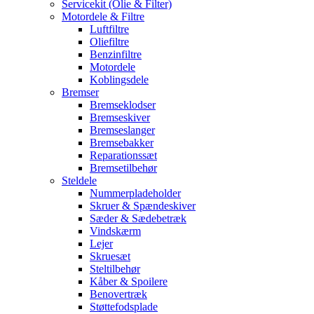
Servicekit (Olie & Filter)
Motordele & Filtre
Luftfiltre
Oliefiltre
Benzinfiltre
Motordele
Koblingsdele
Bremser
Bremseklodser
Bremseskiver
Bremseslanger
Bremsebakker
Reparationssæt
Bremsetilbehør
Steldele
Nummerpladeholder
Skruer & Spændeskiver
Sæder & Sædebetræk
Vindskærm
Lejer
Skruesæt
Steltilbehør
Kåber & Spoilere
Benovertræk
Støttefodsplade