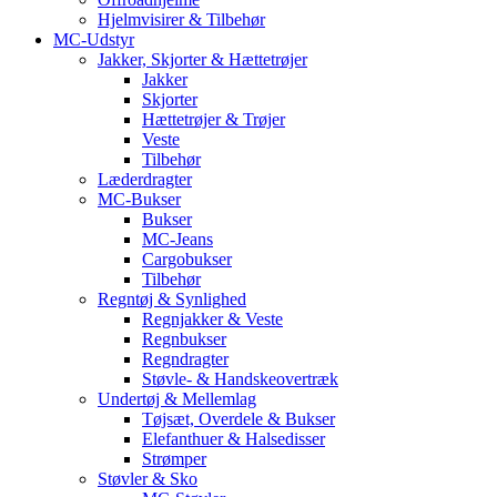
Hjelmvisirer & Tilbehør
MC-Udstyr
Jakker, Skjorter & Hættetrøjer
Jakker
Skjorter
Hættetrøjer & Trøjer
Veste
Tilbehør
Læderdragter
MC-Bukser
Bukser
MC-Jeans
Cargobukser
Tilbehør
Regntøj & Synlighed
Regnjakker & Veste
Regnbukser
Regndragter
Støvle- & Handskeovertræk
Undertøj & Mellemlag
Tøjsæt, Overdele & Bukser
Elefanthuer & Halsedisser
Strømper
Støvler & Sko