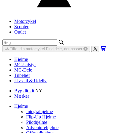
Motorcykel
Scooter
Outlet
Tilføj din motorcykel
Find dele, der passer
Hjelme
MC-Udstyr
MC-Dele
Tilbehør
Livsstil & Udeliv
Byg dit kit
NY
Mærker
Hjelme
Integralhjelme
Flip-Up Hjelme
Pilothjelme
Adventurehjelme
Offroadhjelme