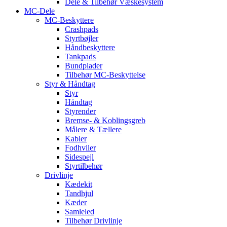
Dele & Tilbehør Væskesystem
MC-Dele
MC-Beskyttere
Crashpads
Styrtbøjler
Håndbeskyttere
Tankpads
Bundplader
Tilbehør MC-Beskyttelse
Styr & Håndtag
Styr
Håndtag
Styrender
Bremse- & Koblingsgreb
Målere & Tællere
Kabler
Fodhviler
Sidespejl
Styrtilbehør
Drivlinje
Kædekit
Tandhjul
Kæder
Samleled
Tilbehør Drivlinje