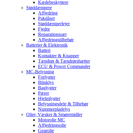
Kædebeskyttere
Støddæmpere
Affjedring
Pakdåser
Støddæmperlejer
Fjedre
Reparationssæt
Affjedringstilbehør
Batterier & Elektronik
Batteri
Kontakter & Knapper
Tændrør & Tændrørshætter
ECU & Power Commander
MC-Belysning
Forlygter
Blinklys
Baglygter
Pærer
Hjelmlygter
Belysningsdele & Tilbehør
Nummerpladelys
Olier, Væsker & Smøremidler
Motorolie MC
Affjedringsolie
Gearolie