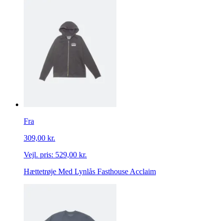
Fra
309,00 kr.
Vejl. pris:
529,00 kr.
Hættetrøje Med Lynlås Fasthouse Acclaim