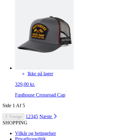
Ikke på lager
329,00 kr.
Fasthouse Crossroad Cap
Side
1
Af
5
1
2
3
4
5
Næste
Forrige
SHOPPING
Vilkår og betingelser
Privatlivspolitik