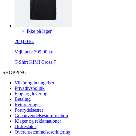
Ikke på lager
209,00 kr.
Vejl. pris:
309,00 kr.
T-Shirt KIMI Cross 7
SHOPPING
Vilkår og betingelser
Privatlivspolitik
Fragt og levering
Betaling
Returneringer
Fortrydelsesret
Genanvendelsesinformation
Klager og reklamationer
Ordrestatus
Overensstemmelseserklæring