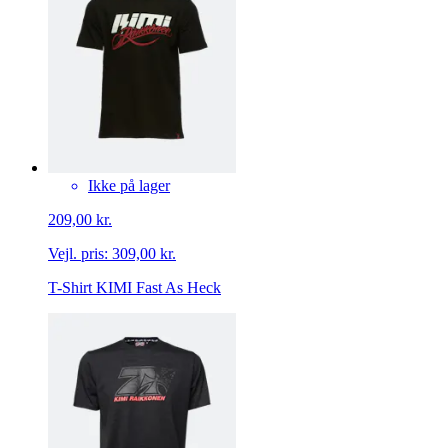
Ikke på lager
209,00 kr.
Vejl. pris:
309,00 kr.
T-Shirt KIMI Fast As Heck