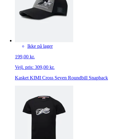
Ikke på lager
199,00 kr.
Vejl. pris:
309,00 kr.
Kasket KIMI Cross Seven Roundbill Snapback