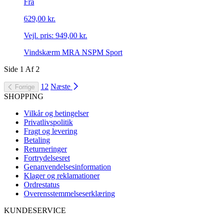
Fra
629,00 kr.
Vejl. pris:
949,00 kr.
Vindskærm MRA NSPM Sport
Side
1
Af
2
1
2
Næste
Forrige
SHOPPING
Vilkår og betingelser
Privatlivspolitik
Fragt og levering
Betaling
Returneringer
Fortrydelsesret
Genanvendelsesinformation
Klager og reklamationer
Ordrestatus
Overensstemmelseserklæring
KUNDESERVICE