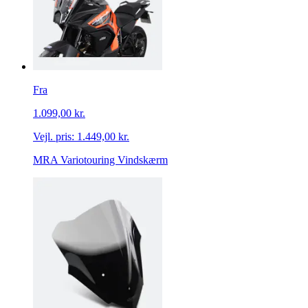
Fra
1.099,00 kr.
Vejl. pris:
1.449,00 kr.
MRA Variotouring Vindskærm