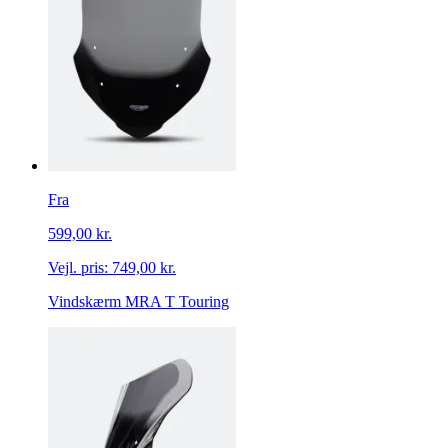
Fra
599,00 kr.
Vejl. pris:
749,00 kr.
Vindskærm MRA T Touring