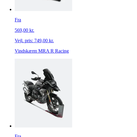
Fra
569,00 kr.
Vejl. pris:
749,00 kr.
Vindskærm MRA R Racing
Fra