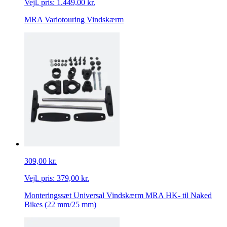
Vejl. pris:
1.449,00 kr.
MRA Variotouring Vindskærm
309,00 kr.
Vejl. pris:
379,00 kr.
Monteringssæt Universal Vindskærm MRA HK- til Naked
Bikes (22 mm/25 mm)