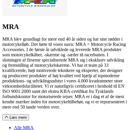
MRA
MRA blev grundlagt for mere end 40 år siden og har sine rødder i
motorcykelløb. Det førte til vores navn: MRA = Motorcycle Racing
Accessories. I de første år udviklede og leverede MRA produkter
som motorcykelkåber, -skærme og -sæder til racerbanen. I
slutningen af firserne specialiserede MRA sig i eksklusiv udvikling
og fremstilling af motorcykelskærme. Vi har et team på 33
kvalificerede, højt motiverede teknikere og eksperter, der designer
og producerer produkter af høj kvalitet ved hjælp af topmoderne
produktions- og udviklingsudstyr i vores 4.000 kvadratmeter store
virksomhedsfaciliteter. Vi er naturligvis certificeret i henhold til EN
ISO 9001:2000 samt det ekstra KBA-certifikat fra Tysklands
forbundskontor for motoriserede rejser. MRA er i dag et af de mest
kendte mærker inden for motorcykeltilbehør, og vi er repræsenteret i
mere end 50 lande verden over.
Læs mere
Alle MRA