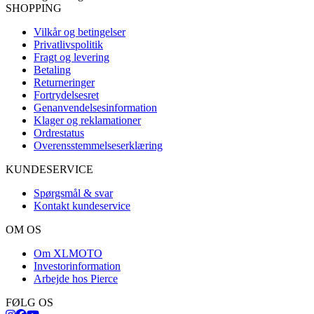
SHOPPING
Vilkår og betingelser
Privatlivspolitik
Fragt og levering
Betaling
Returneringer
Fortrydelsesret
Genanvendelsesinformation
Klager og reklamationer
Ordrestatus
Overensstemmelseserklæring
KUNDESERVICE
Spørgsmål & svar
Kontakt kundeservice
OM OS
Om XLMOTO
Investorinformation
Arbejde hos Pierce
FØLG OS