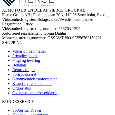
XLMOTO ER EN DEL AF PIERCE GROUP AB
Pierce Group AB | Fleminggatan 20A, 112 26 Stockholm, Sverige
Virksomhedsregister: Bolagsverket/Swedish Companies
Registration Office
Virksomhedsregistreringsnummer: 556763-1592
Autoriseret repræsentant: Göran Dahlin
Momsregistreringsnummer: OSS VAT NO SE556763159201
SHOPPING
Vilkår og betingelser
Privatlivspolitik
Fragt og levering
Betaling
Returneringer
Fortrydelsesret
Genanvendelsesinformation
Klager og reklamationer
Ordrestatus
Overensstemmelseserklæring
KUNDESERVICE
Spørgsmål & svar
Kontakt kundeservice