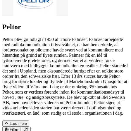
Peltor
Peltor blev grundlagt i 1950 af Thore Palmaer. Palmaer arbejdede
med radiokommunikation i flyvevåbnet, da han bemærkede, at
jordpersonalet og piloterne havde svært ved at kommunikere med
hinanden på grund af flyets rumlen. Palmaer fik en idé til
lydisolerende øretelefoner, og dermed var et af verdens første
høreværn med indbygget kommunikation en realitet. Peltor startede i
det små i Uppland, men ekspanderede hurtigt efter en række store
ordrer fra den schweiziske hær. Efter 13 års succes havde Peltor
brug for større lokaler og flyttede til Marieholmsbruk i Gnosjö for at
flytte videre til Värnamo. I dag er der omkring 350 ansatte hos
Peltor, som er verdens førende inden for kommunikationsudstyr til
hoved-, øre- og ansigtsbeskyttelse. De blev opkøbt af 3M Swedish
AB, men navnet lever videre som Peltor-brandet. Peltor siger, at
virksomheden siden starten har været drevet af opfindsomhed og
iværksætteri, en ånd, som stadig er til stede i organisationen i dag.
Læs mere
Filtre