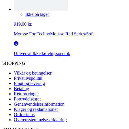
Ikke på lager
919,00 kr.
Mousse For TechnoMousse Red Series/Soft
Universal
Ikke køretøjsspecifik
SHOPPING
Vilkår og betingelser
Privatlivspolitik
Fragt og levering
Betaling
Returneringer
Fortrydelsesret
Genanvendelsesinformation
Klager og reklamationer
Ordrestatus
Overensstemmelseserklæring