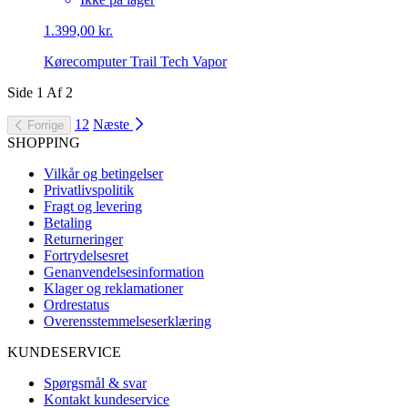
1.399,00 kr.
Kørecomputer Trail Tech Vapor
Side
1
Af
2
1
2
Næste
Forrige
SHOPPING
Vilkår og betingelser
Privatlivspolitik
Fragt og levering
Betaling
Returneringer
Fortrydelsesret
Genanvendelsesinformation
Klager og reklamationer
Ordrestatus
Overensstemmelseserklæring
KUNDESERVICE
Spørgsmål & svar
Kontakt kundeservice