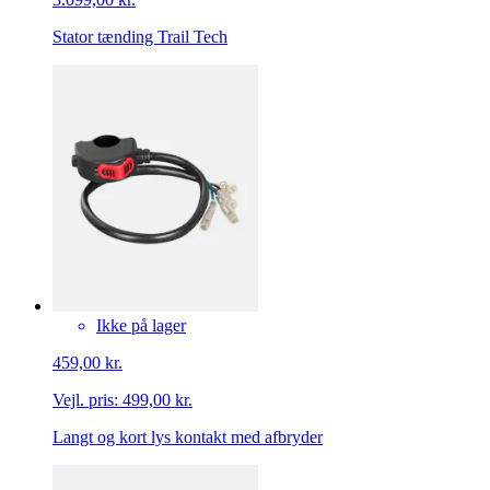
Stator tænding Trail Tech
Ikke på lager
459,00 kr.
Vejl. pris:
499,00 kr.
Langt og kort lys kontakt med afbryder