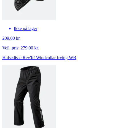
Ikke på lager
209,00 kr.
Vejl. pris:
279,00 kr.
Halsedisse Rev'It! Windcollar Irving WB