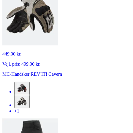
449,00 kr.
Vejl. pris:
499,00 kr.
MC-Handsker REV'IT! Cavern
+1