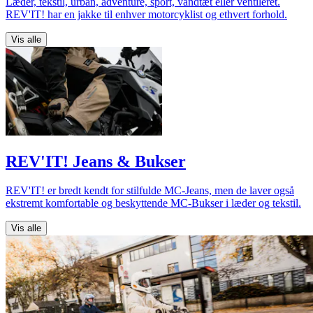
Læder, tekstil, urban, adventure, sport, vandtæt eller ventileret.
REV'IT! har en jakke til enhver motorcyklist og ethvert forhold.
Vis alle
REV'IT! Jeans & Bukser
REV'IT! er bredt kendt for stilfulde MC-Jeans, men de laver også
ekstremt komfortable og beskyttende MC-Bukser i læder og tekstil.
Vis alle