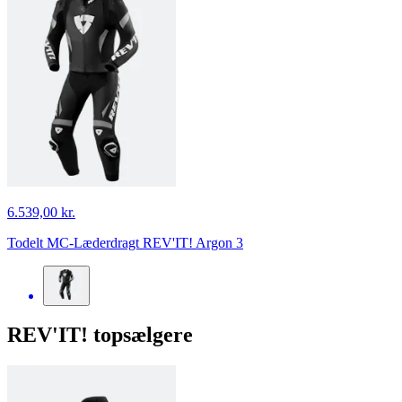
6.539,00 kr.
Todelt MC-Læderdragt REV'IT! Argon 3
REV'IT! topsælgere