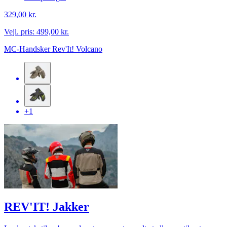
329,00 kr.
Vejl. pris:
499,00 kr.
MC-Handsker Rev'It! Volcano
+1
REV'IT! Jakker