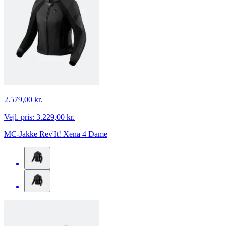
2.579,00 kr.
Vejl. pris:
3.229,00 kr.
MC-Jakke Rev'It! Xena 4 Dame