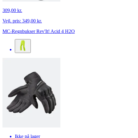
309,00 kr.
Vejl. pris:
349,00 kr.
MC-Regnbukser Rev'It! Acid 4 H2O
Ikke på lager